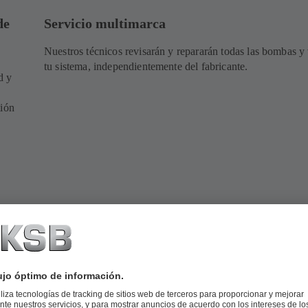
de
Servicio multimarca
Nuestros técnicos revisarán y repararán todas las bombas y
tu sistema, independientemente del fabricante.
d y
n
tión