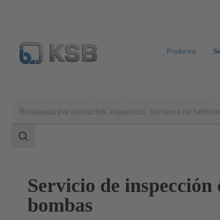
Productos
Se
Servicios
Servicio puesta a punto
Servicio de inspe
Área
de
búsqueda
Área
de
búsqueda
Servicio de inspección 
bombas