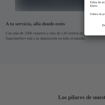
A tu servicio, allá donde estés
Con más de 3500 expertos y más de 120 centros de servicio, KS
SupremeServ está a tu disposición en todo el mundo.
Los pilares de nues