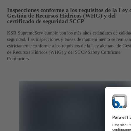
Inspecciones conforme a los requisitos de la Ley 
Gestión de Recursos Hídricos (WHG) y del
certificado de seguridad SCCP
KSB SupremeServ cumple con los más altos estándares de calida
seguridad. Las inspecciones y tareas de mantenimiento se realiza
estrictamente conforme a los requisitos de la Ley alemana de Ges
de Recursos Hídricos (WHG) y del SCCP Safety Certificate
Contractors.