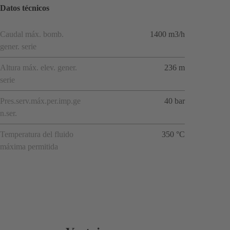
Datos técnicos
Caudal máx. bomb.
1400 m3/h
gener. serie
Altura máx. elev. gener.
236 m
serie
Pres.serv.máx.per.imp.ge
40 bar
n.ser.
Temperatura del fluido
350 °C
máxima permitida