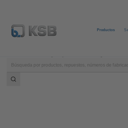
Productos
Se
Productos
Catálogo de productos
Magnochem
Área
de
búsqueda
Área
de
búsqueda