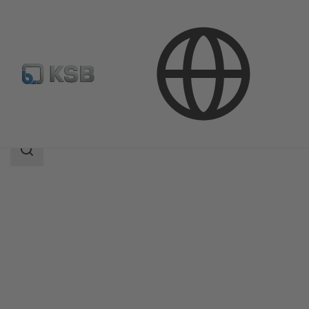
Productos
Catálogo de productos
Calio
Área
de
búsqueda
Área
de
búsqueda