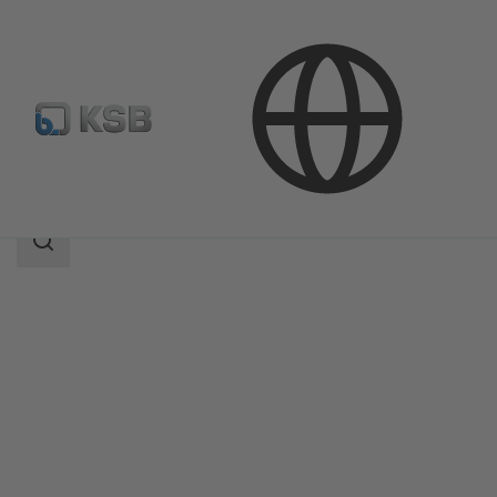
Productos
Catálogo de productos
SNW
Área
de
búsqueda
Área
de
búsqueda