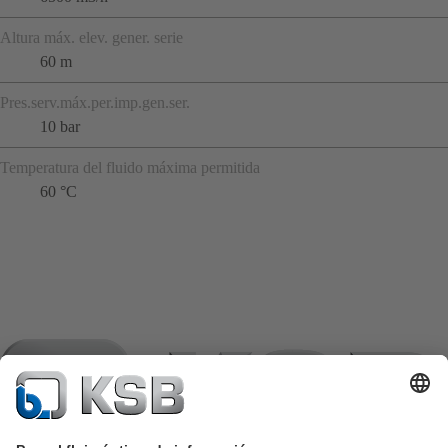
Altura máx. elev. gener. serie
60 m
Pres.serv.máx.per.imp.gen.ser.
10 bar
Temperatura del fluido máxima permitida
60 °C