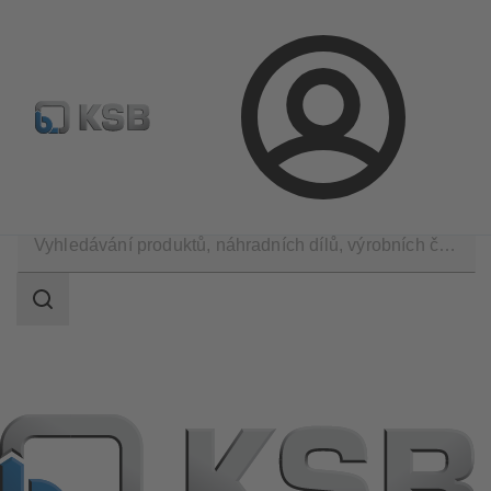
Najít standardní výrobek
BIM a CAD
Nástroje pro d
Přihlášení
Produkty
Rozsah
vyhledávání
Rozsah
vyhledávání