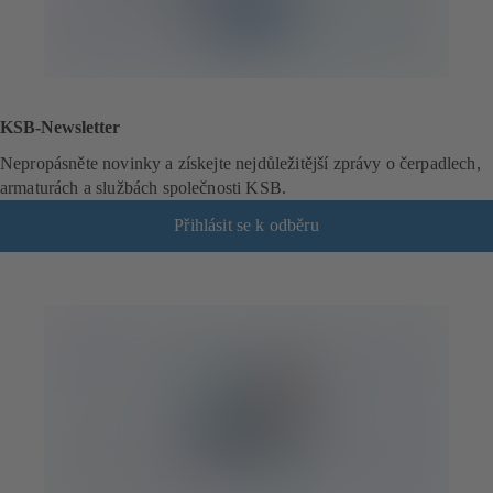
KSB-Newsletter
Nepropásněte novinky a získejte nejdůležitější zprávy o čerpadlech,
armaturách a službách společnosti KSB.
Přihlásit se k odběru
(
o
t
e
v
í
r
á
s
e
v
n