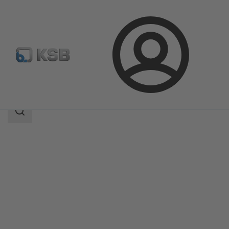
Přihlášení
Produkty
Katalog výrobků
MC
Rozsah
vyhledávání
Rozsah
vyhledávání