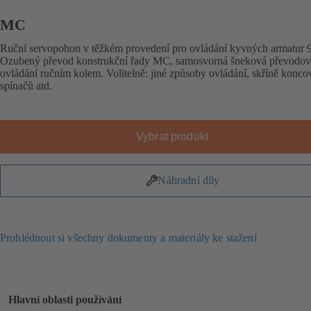
MC
Ruční servopohon v těžkém provedení pro ovládání kyvných armatur 9
Ozubený převod konstrukční řady MC, samosvorná šneková převodov
ovládání ručním kolem. Volitelně: jiné způsoby ovládání, skříně konc
spínačů atd.
Vybrat produkt
Náhradní díly
Prohlédnout si všechny dokumenty a materiály ke stažení
Hlavní oblasti používání