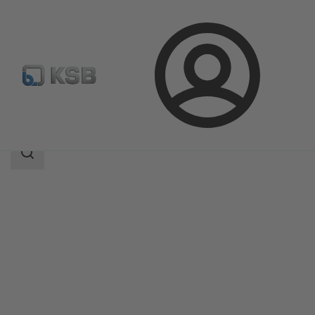
Přihlášení
Produkty
Katalog výrobků
AMTROBOX R
Rozsah
vyhledávání
Rozsah
vyhledávání