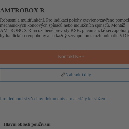
AMTROBOX R
Robustní a multifunkční. Pro indikaci polohy otevřeno/zavřeno pomocí
mechanických koncových spínačů nebo indukčních spínačů. Montáž
AMTROBOX R na ozubené převody KSB, pneumatické servopohony
hydraulické servopohony a na každý servopohon s rozhraním dle VD
Kontakt KSB
Náhradní díly
Prohlédnout si všechny dokumenty a materiály ke stažení
Hlavní oblasti používání