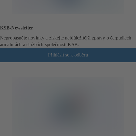
KSB-Newsletter
Nepropásněte novinky a získejte nejdůležitější zprávy o čerpadlech,
armaturách a službách společnosti KSB.
Přihlásit se k odběru
(
o
t
e
v
í
r
á
s
e
v
n
o