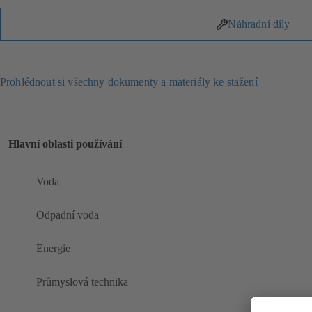
Náhradní díly
Prohlédnout si všechny dokumenty a materiály ke stažení
Hlavní oblasti používání
Voda
Odpadní voda
Energie
Průmyslová technika