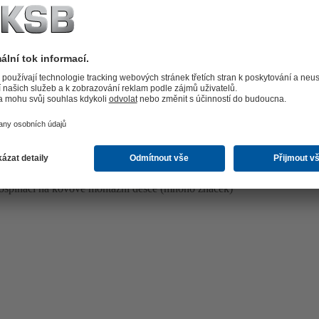
le pro montáž pod ruční páku nebo ozubený převod MA
n s povrchovým zušlechtěním
ospínači na kovové montážní desce (mnoho značek)