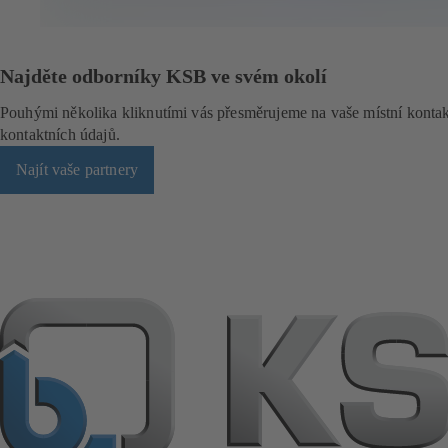
ž
c
e
)
Najděte odborníky KSB ve svém okolí
Pouhými několika kliknutími vás přesměrujeme na vaše místní kont
kontaktních údajů.
Najít vaše partnery