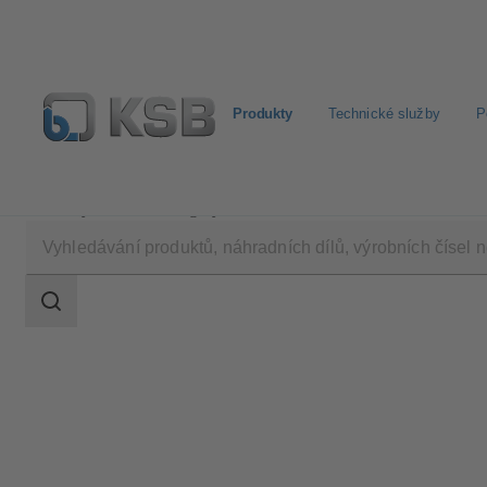
Produkty
Technické služby
P
Produkty
Katalog výrobků
AMTROBOX M
Rozsah
vyhledávání
Rozsah
vyhledávání