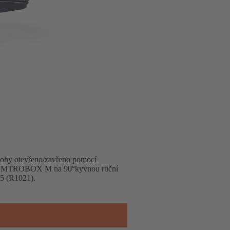
olohy otevřeno/zavřeno pomocí
áž AMTROBOX M na 90°kyvnou ruční
5 (R1021).