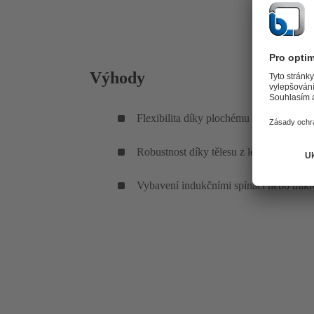
Výhody
Flexibilita díky plochému konci hříde
Robustnost díky tělesu z lehkých sliti
Vybavení indukčními spínači nebo mikr