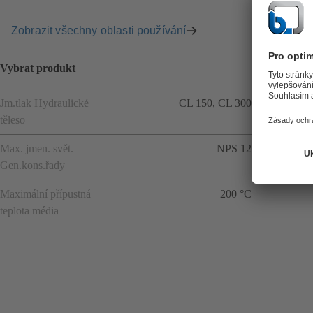
Zobrazit všechny oblasti používání
Vybrat produkt
Jm.tlak Hydraulické
CL 150, CL 300
těleso
Max. jmen. svět.
NPS 12
Gen.kons.řady
Maximální přípustná
200 °C
teplota média