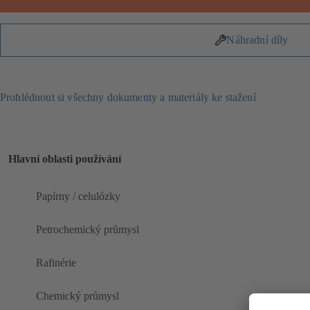
Náhradní díly
Prohlédnout si všechny dokumenty a materiály ke stažení
Hlavní oblasti používání
Papírny / celulózky
Petrochemický průmysl
Rafinérie
Chemický průmysl