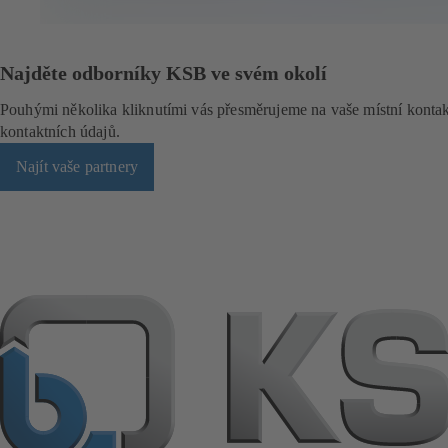
ž
c
e
)
Najděte odborníky KSB ve svém okolí
Pouhými několika kliknutími vás přesměrujeme na vaše místní kont
kontaktních údajů.
Najít vaše partnery