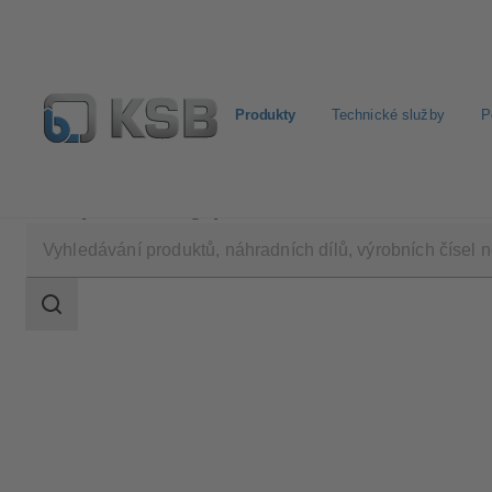
Produkty
Technické služby
P
Produkty
Katalog výrobků
MIL 35500
Rozsah
vyhledávání
Rozsah
vyhledávání