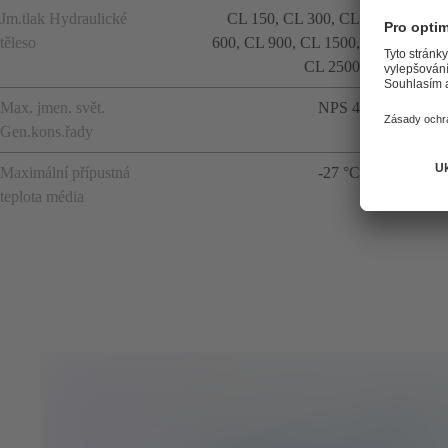
Jm.tlak Hydraulické
CL 150, CL 300, CL
těleso
600, CL 900, CL 1500,
CL 2500
Max. jmen. svět.
NPS 4
Gen.kons.řady
Maximální přípustná
-27 °C
teplota média