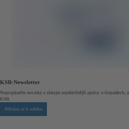
KSB-Newsletter
Nepropásněte novinky a získejte nejdůležitější zprávy o čerpadlech, 
KSB.
Přihlásit se k odběru
(
o
t
e