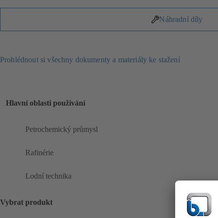
Náhradní díly
Prohlédnout si všechny dokumenty a materiály ke stažení
Hlavní oblasti používání
Petrochemický průmysl
Rafinérie
Lodní technika
Vybrat produkt