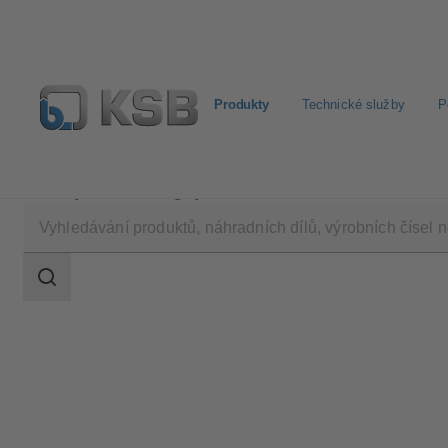
Produkty
Technické služby
P
Produkty
Katalog výrobků
MIL 50000
Rozsah
vyhledávání
Rozsah
vyhledávání