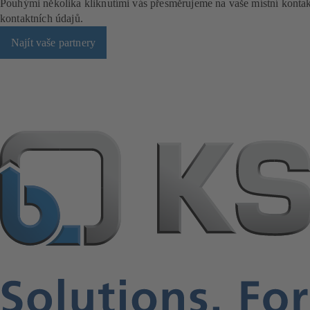
Pouhými několika kliknutími vás přesměrujeme na vaše místní kont
kontaktních údajů.
Najít vaše partnery