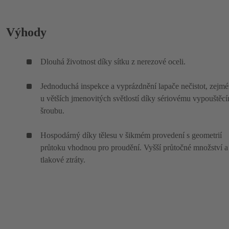
Výhody
Dlouhá životnost díky sítku z nerezové oceli.
Jednoduchá inspekce a vyprázdnění lapače nečistot, zejm
u větších jmenovitých světlostí díky sériovému vypouštěc
šroubu.
Hospodárný díky tělesu v šikmém provedení s geometrií
průtoku vhodnou pro proudění. Vyšší průtočné množství a
tlakové ztráty.