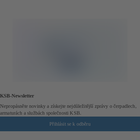
KSB-Newsletter
Nepropásněte novinky a získejte nejdůležitější zprávy o čerpadlech,
armaturách a službách společnosti KSB.
Přihlásit se k odběru
(
o
t