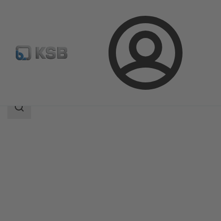
Přihlášení
Produkty
Katalog výrobků
ECOLINE FYC 150-600
Rozsah
vyhledávání
Rozsah
vyhledávání