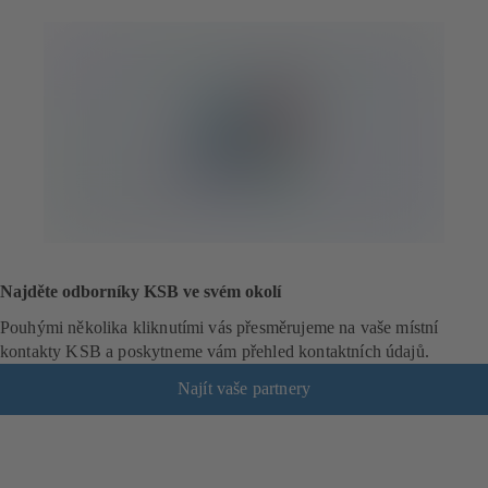
e
v
í
r
á
s
e
v
n
o
v
é
Najděte odborníky KSB ve svém okolí
z
á
Pouhými několika kliknutími vás přesměrujeme na vaše místní
l
kontakty KSB a poskytneme vám přehled kontaktních údajů.
o
Najít vaše partnery
ž
c
e
)