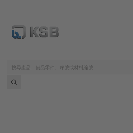
產品
產品型錄
COBRA-SGP/SGO
搜
索
范
围
搜
索
范
围