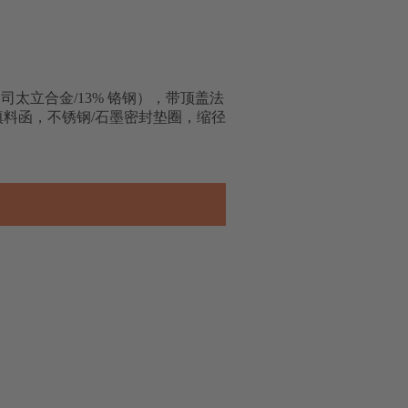
 8（司太立合金/13% 铬钢），带顶盖法
填料函，不锈钢/石墨密封垫圈，缩径