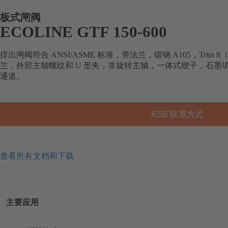
板式闸阀
ECOLINE GTF 150-600
排出闸阀符合 ANSI/ASME 标准，带法兰，锻钢 A105，Trim
兰，外部主轴螺纹和 U 形夹，非旋转主轴，一体式楔子，石墨
通道。
KSB 联系方式
查看所有文档和下载
主要应用