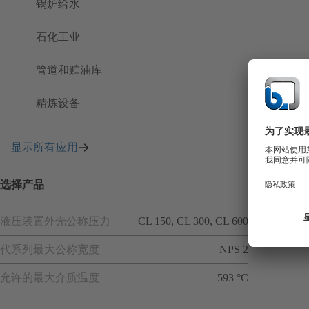
锅炉给水
石化工业
管道和贮油库
精炼设备
显示所有应用
选择产品
液压装置外壳公称压力
CL 150, CL 300, CL 600
代系列最大公称宽度
NPS 2
允许的最大介质温度
593 °C