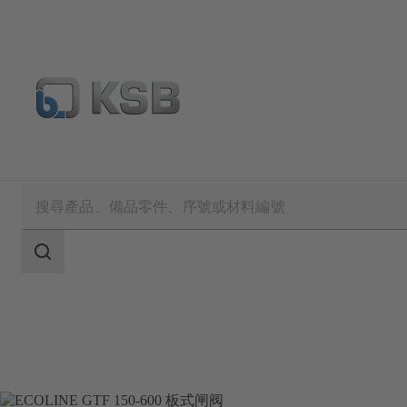
產品
產品型錄
ECOLINE GTF 150-600
搜
索
范
围
搜
索
范
围