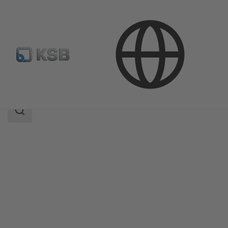
產品
產品型錄
ECOLINE GTB 150-600
搜
索
范
围
搜
索
范
围