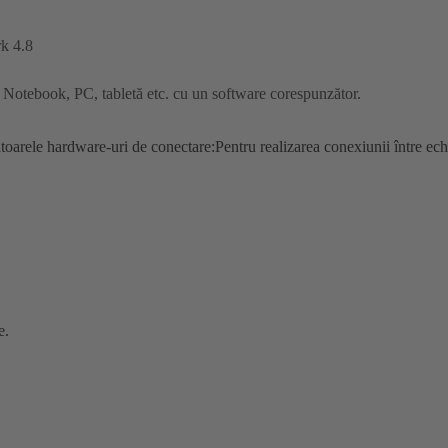
rk 4.8
Notebook, PC, tabletă etc. cu un software corespunzător.
ătoarele hardware-uri de conectare:Pentru realizarea conexiunii între e
e.