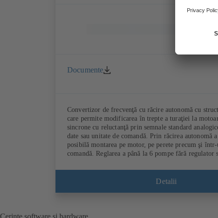
Documente
Convertizor de frecvenţă cu răcire autonomă cu struc
care permite modificarea în trepte a turaţiei la motoar
sincrone cu reluctanţă prin semnale standard analogic
date sau unitate de comandă. Prin răcirea autonomă 
posibilă montarea pe motor, pe perete precum şi într
comandă. Reglarea a până la 6 pompe fără regulator 
Detalii
Cerinţe software şi hardware