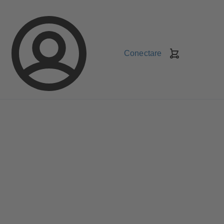
Conectare
Coş
de
cumpărături