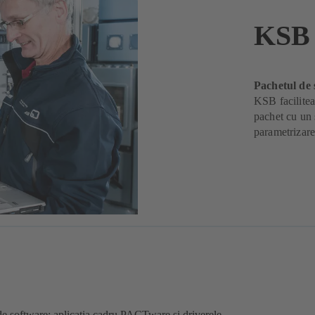
KSB 
Pachetul de
KSB faciliteaz
pachet cu un 
parametrizar
 software: aplicaţia cadru PACTware şi driverele