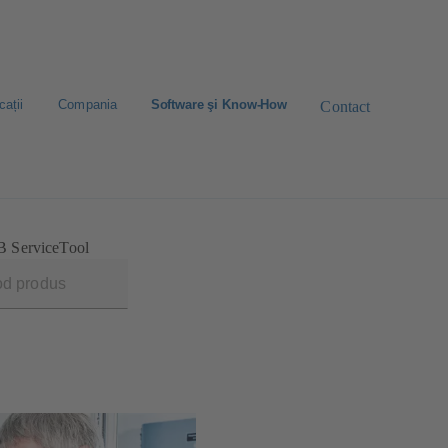
cații
Compania
Software şi Know-How
Contact
 ServiceTool