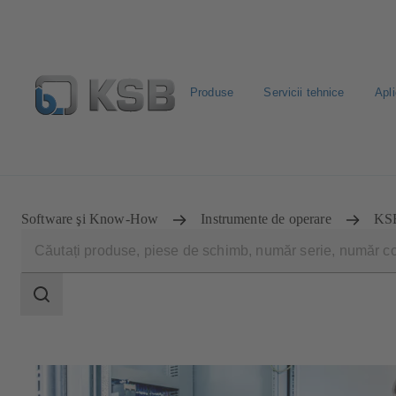
Produse
Servicii tehnice
Apli
Configurare produs
Căutare piese de schimb standard
Software şi Know-How
Instrumente de operare
KSB
Domeniu
de
căutare
Domeniu
de
căutare