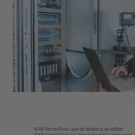
KSB ServiceTool: uşor de instalat şi de utilizat
KSB ServiceTool este format din două componente de