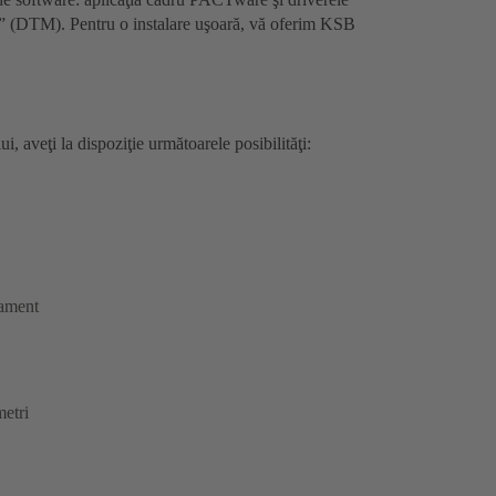
” (DTM). Pentru o instalare uşoară, vă oferim KSB
i, aveţi la dispoziţie următoarele posibilităţi:
pament
metri