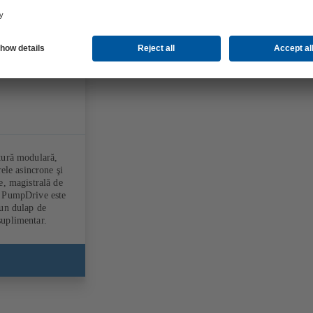
tură modulară,
ele asincrone şi
e, magistrală de
a PumpDrive este
-un dulap de
suplimentar.