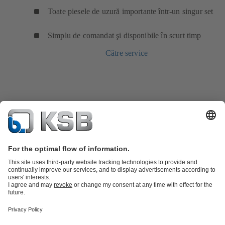
Toate piesele de uzură importante într-un singur set
Simplu de comandat şi disponibile în scurt timp
Către service
Catalog produse
Piese de schimb
Servicii tehnice
Coș de