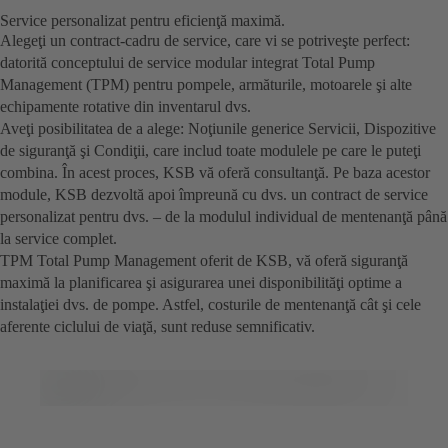
Service personalizat pentru eficienţă maximă.
Alegeţi un contract-cadru de service, care vi se potriveşte perfect:
datorită conceptului de service modular integrat Total Pump
Management (TPM) pentru pompele, armăturile, motoarele şi alte
echipamente rotative din inventarul dvs.
Aveţi posibilitatea de a alege: Noţiunile generice Servicii, Dispozitive
de siguranţă şi Condiţii, care includ toate modulele pe care le puteţi
combina. În acest proces, KSB vă oferă consultanţă. Pe baza acestor
module, KSB dezvoltă apoi împreună cu dvs. un contract de service
personalizat pentru dvs. – de la modulul individual de mentenanţă până
la service complet.
TPM Total Pump Management oferit de KSB, vă oferă siguranţă
maximă la planificarea şi asigurarea unei disponibilităţi optime a
instalaţiei dvs. de pompe. Astfel, costurile de mentenanţă cât şi cele
aferente ciclului de viaţă, sunt reduse semnificativ.