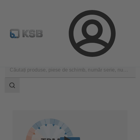
Configurare produs
Căutare piese de schimb standard
Conectare
Servicii tehnice
Funcţionare
Total Pump Management
Domeniu
de
căutare
Domeniu
de
căutare