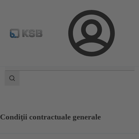
Configurare produs
Căutare piese de schimb standard
Conectare
Domeniu
de
căutare
Domeniu
de
căutare
Condiţii contractuale generale