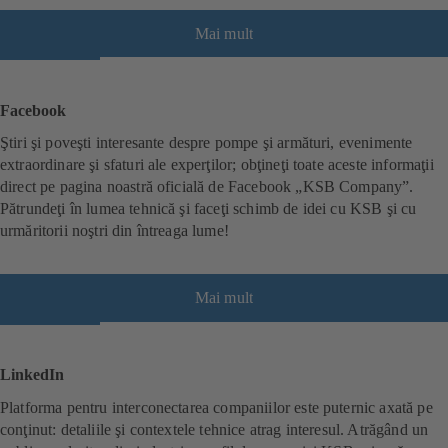
Mai mult
(
s
e
d
Facebook
e
Ştiri şi poveşti interesante despre pompe şi armături, evenimente
s
extraordinare şi sfaturi ale experţilor; obţineţi toate aceste informaţii
c
direct pe pagina noastră oficială de Facebook „KSB Company”.
h
Pătrundeţi în lumea tehnică şi faceţi schimb de idei cu KSB şi cu
i
urmăritorii noştri din întreaga lume!
d
e
î
n
Mai mult
(
t
s
r
e
-
d
LinkedIn
o
e
Platforma pentru interconectarea companiilor este puternic axată pe
f
s
conţinut: detaliile şi contextele tehnice atrag interesul. Atrăgând un
i
c