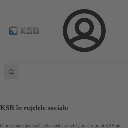
Configurare produs
Căutare piese de schimb standard
Conectare
Domeniu
de
căutare
Domeniu
de
căutare
KSB în reţelele sociale
O prezentare generală a diverselor activităţi ale Grupului KSB pe