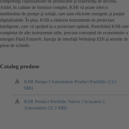
competenţă cuprinzătoare de producător şi experienţă de decenii.
Astfel, în calitate de furnizor complet, KSB vă poate oferi o
multitudine de pompe şi soluţii, care sunt eficiente energetic şi parţial
digitalizabile. În plus, KSB a elaborat instrumente de proiectare
inteligente, care vă sprijină la o proiectare optimă. Portofoliul KSB este
completat de alte instrumente utile, precum conceptul de economisire a
energiei Fluid Future®, funcţia de interfaţă Webshop EDI şi seturile de
piese de schimb.
Catalog produse
KSB Pumps I Automation Product Portfolio (13.1
(se
MB)
deschide
într-
o
KSB Product Portfolio Valves I Actuators I
(se
filă
Automation (11.3 MB)
deschide
nouă)
într-
o
filă