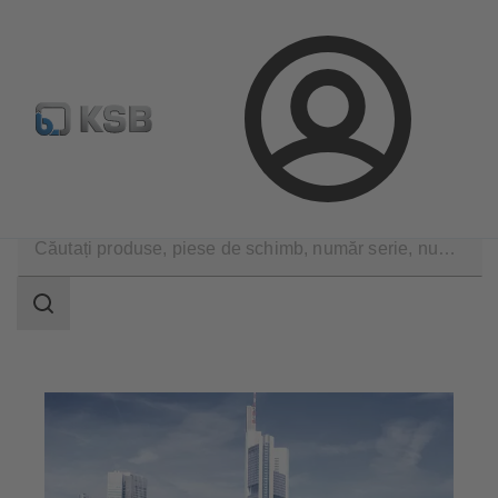
Configurare produs
Căutare piese de schimb standard
Conectare
Aplicații
Construcții
Domeniu
de
căutare
Domeniu
de
căutare