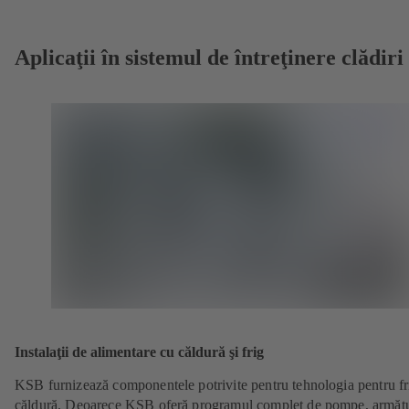
nouă)
Aplicaţii în sistemul de întreţinere clădiri
Instalaţii de alimentare cu căldură şi frig
KSB furnizează componentele potrivite pentru tehnologia pentru fr
căldură. Deoarece KSB oferă programul complet de pompe, armătu