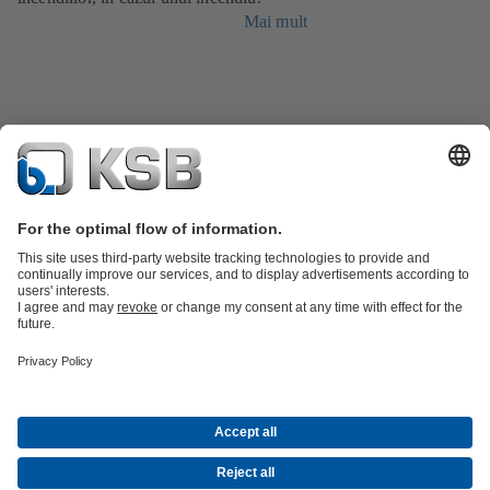
Mai mult
Catalog produse
Piese de schimb
Servicii tehnice
Coș de
cumpărături
Software şi Know-How
Apă Uzată
Apă
Industrie generală
Construcții
Domeniul energetic
Compania
Evenimente
Comunicate de presă
Carieră
Social Media
Contact