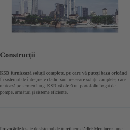
Construcții
KSB furnizează soluţii complete, pe care vă puteţi baza oricând
În sistemul de întreţinere clădiri sunt necesare soluţii complete, care
rentează pe termen lung. KSB vă oferă un portofoliu bogat de
pompe, armături şi sisteme eficiente.
Provocările legate de sistemul de întreţinere clădiri: Menţinerea unei