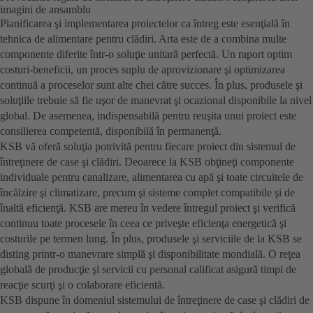
imagini de ansamblu
Planificarea şi implementarea proiectelor ca întreg este esenţială în
tehnica de alimentare pentru clădiri. Arta este de a combina multe
componente diferite într-o soluţie unitară perfectă. Un raport optim
costuri-beneficii, un proces suplu de aprovizionare şi optimizarea
continuă a proceselor sunt alte chei către succes. În plus, produsele şi
soluţiile trebuie să fie uşor de manevrat şi ocazional disponibile la nivel
global. De asemenea, indispensabilă pentru reuşita unui proiect este
consilierea competentă, disponibilă în permanenţă.
KSB vă oferă soluţia potrivită pentru fiecare proiect din sistemul de
întreţinere de case şi clădiri. Deoarece la KSB obţineţi componente
individuale pentru canalizare, alimentarea cu apă şi toate circuitele de
încălzire şi climatizare, precum şi sisteme complet compatibile şi de
înaltă eficienţă. KSB are mereu în vedere întregul proiect şi verifică
continuu toate procesele în ceea ce priveşte eficienţa energetică şi
costurile pe termen lung. În plus, produsele şi serviciile de la KSB se
disting printr-o manevrare simplă şi disponibilitate mondială. O reţea
globală de producţie şi servicii cu personal calificat asigură timpi de
reacţie scurţi şi o colaborare eficientă.
KSB dispune în domeniul sistemului de întreţinere de case şi clădiri de