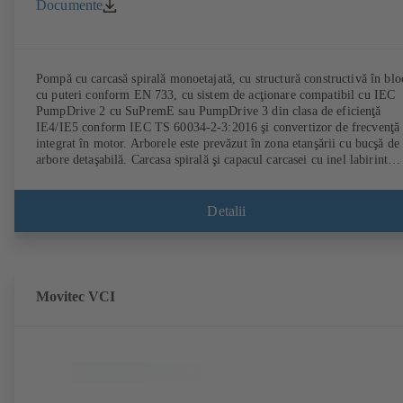
Documente
Pompă cu carcasă spirală monoetajată, cu structură constructivă în blo
cu puteri conform EN 733, cu sistem de acţionare compatibil cu IEC
PumpDrive 2 cu SuPremE sau PumpDrive 3 din clasa de eficienţă
IE4/IE5 conform IEC TS 60034-2-3:2016 şi convertizor de frecvenţă
integrat în motor. Arborele este prevăzut în zona etanşării cu bucşă de
arbore detaşabilă. Carcasa spirală şi capacul carcasei cu inel labirint
carcasă detaşabil. Carcasă spirală cu picioare ale pompei turnate la
varianta de execuţie B, C şi S. Puncte de fixare corespunzătoare
IEC 60072, dimensiune înveliş conform DIN V 42673 (07-2011).
Detalii
Versiune ATEX disponibilă. Cu mult înaintea cerinţelor de eficienţă al
Directivei ErP.
Movitec VCI