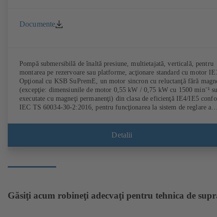
Documente
Pompă submersibilă de înaltă presiune, multietajată, verticală, pentru
montarea pe rezervoare sau platforme, acţionare standard cu motor IE
Opţional cu KSB SuPremE, un motor sincron cu reluctanţă fără magn
(excepţie: dimensiunile de motor 0,55 kW / 0,75 kW cu 1500 min⁻¹ s
executate cu magneţi permanenţi) din clasa de eficienţă IE4/IE5 conf
IEC TS 60034-30-2:2016, pentru funcţionarea la sistem de reglare a
turaţiei tip KSB PumpDrive 2 sau KSB PumpDrive 2 Eco fără senzor 
poziţiei rotorului.
Detalii
Găsiţi acum robineţi adecvaţi pentru tehnica de supr