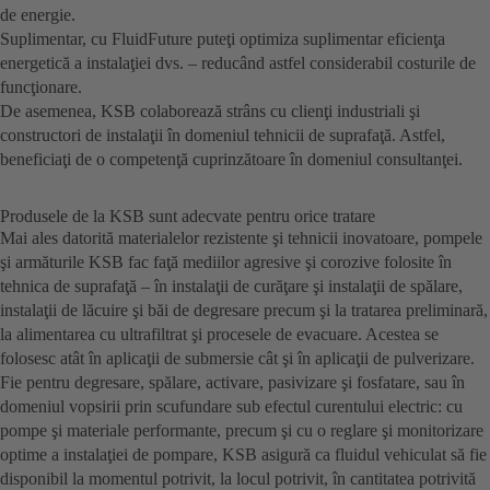
de energie.
Suplimentar, cu FluidFuture puteţi optimiza suplimentar eficienţa
energetică a instalaţiei dvs. – reducând astfel considerabil costurile de
funcţionare.
De asemenea, KSB colaborează strâns cu clienţi industriali şi
constructori de instalaţii în domeniul tehnicii de suprafaţă. Astfel,
beneficiaţi de o competenţă cuprinzătoare în domeniul consultanţei.
Produsele de la KSB sunt adecvate pentru orice tratare
Mai ales datorită materialelor rezistente şi tehnicii inovatoare, pompele
şi armăturile KSB fac faţă mediilor agresive şi corozive folosite în
tehnica de suprafaţă – în instalaţii de curăţare şi instalaţii de spălare,
instalaţii de lăcuire şi băi de degresare precum şi la tratarea preliminară,
la alimentarea cu ultrafiltrat şi procesele de evacuare. Acestea se
folosesc atât în aplicaţii de submersie cât şi în aplicaţii de pulverizare.
Fie pentru degresare, spălare, activare, pasivizare şi fosfatare, sau în
domeniul vopsirii prin scufundare sub efectul curentului electric: cu
pompe şi materiale performante, precum şi cu o reglare şi monitorizare
optime a instalaţiei de pompare, KSB asigură ca fluidul vehiculat să fie
disponibil la momentul potrivit, la locul potrivit, în cantitatea potrivită