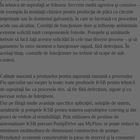
În tehnica de suprafaţă se folosesc frecvent medii agresive şi corozive –
de exemplu în instalaţii chimice pentru producţia de plăci cu circuite
imprimate sau în domeniul galvanicii, în care se lucrează cu proceduri
acide sau alcaline. Condiţii de funcţionare dure şi influenţe ambientale
extreme solicită mult componentele folosite. Pompele şi armăturile
trebuie să facă faţă acestor solicitări în cele mai diverse procese – şi să
garanteze în orice moment o funcţionare sigură, fără defecţiuni. În
acelaşi timp, costurile de funcţionare nu trebuie să scape de sub
control.
Calitate maximă a produselor pentru siguranţă maximă a procesului
Fie specialist sau meşter la toate: toate produsele KSB pentru tehnică
de suprafaţă fac ca procesele dvs. să fie fără defecţiuni, sigure şi cu
necesar redus de întreţinere.
Dar pe lângă multe avantaje specifice aplicaţiei, soluţiile de sistem,
armăturile şi pompele KSB pentru tratarea suprafeţelor conving şi din
punct de vedere al rentabilităţii. Prin utilizarea de produse de
automatizare KSB precum PumpDrive sau MyFlow se poate reduce la
minimum multitudinea de dimensiuni constructive de pompe.
Rezultatul: economii considerabile la piese de rezervă şi la consumul