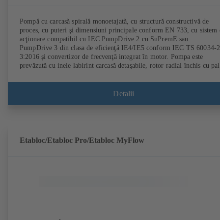
Pompă cu carcasă spirală monoetajată, cu structură constructivă de
proces, cu puteri şi dimensiuni principale conform EN 733, cu sistem
acţionare compatibil cu IEC PumpDrive 2 cu SuPremE sau
PumpDrive 3 din clasa de eficienţă IE4/IE5 conform IEC TS 60034-2
3:2016 şi convertizor de frecvenţă integrat în motor. Pompa este
prevăzută cu inele labirint carcasă detaşabile, rotor radial închis cu pal
îndoite spaţial, etanşări mecanice simple şi duble conform EN 12756,
arborele este prevăzut în zona etanşării arborelui cu bucşă detaşabilă.
Structura procesului permite demontarea cuplajului, a portlagărului şi
Detalii
rotorului, fără a detaşa carcasa pompei de conducte. Puncte de fixare
corespunzătoare IEC 60072, dimensiune înveliş conform DIN V 4267
(07-2011). Versiune ATEX disponibilă. Cu mult înaintea cerinţelor de
eficienţă ale Directivei ErP.
Etabloc/Etabloc Pro/Etabloc MyFlow