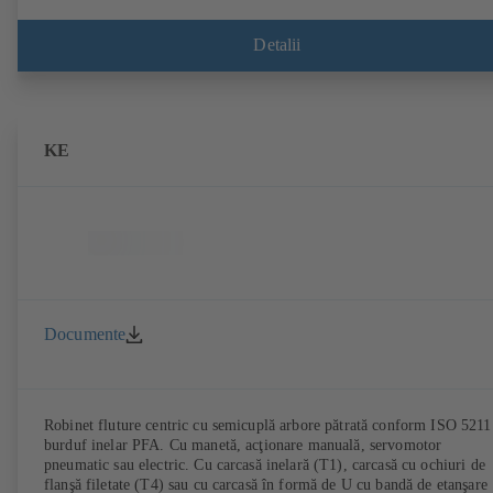
Detalii
KE
Documente
Robinet fluture centric cu semicuplă arbore pătrată conform ISO 5211
burduf inelar PFA. Cu manetă, acţionare manuală, servomotor
pneumatic sau electric. Cu carcasă inelară (T1), carcasă cu ochiuri de
flanşă filetate (T4) sau cu carcasă în formă de U cu bandă de etanşare