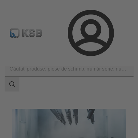
Configurare produs
Căutare piese de schimb standard
Conectare
Aplicații
Industrie generală
Tehnică de suprafaţă
Domeniu
de
căutare
Domeniu
de
căutare