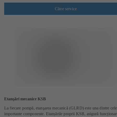
Către service
Etanşări mecanice KSB
La fiecare pompă, etanşarea mecanică (GLRD) este una dintre cel
importante componente. Etanșările proprii KSB, asigură funcționa