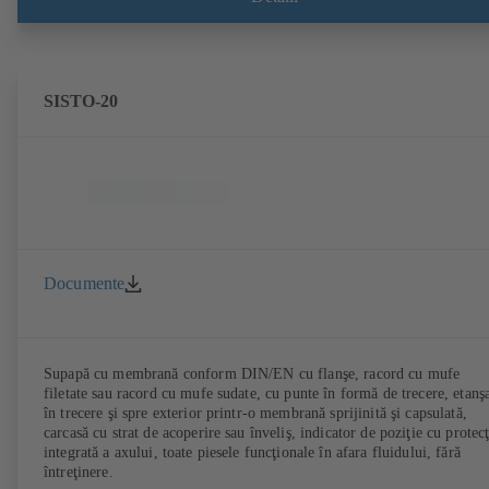
SISTO-20
Documente
Supapă cu membrană conform DIN/EN cu flanşe, racord cu mufe
filetate sau racord cu mufe sudate, cu punte în formă de trecere, etanş
în trecere şi spre exterior printr-o membrană sprijinită şi capsulată,
carcasă cu strat de acoperire sau înveliş, indicator de poziţie cu protecţ
integrată a axului, toate piesele funcţionale în afara fluidului, fără
întreţinere.