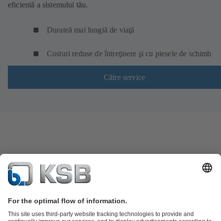
eficientă a sistemului tău.
Durateă mai lungiă de viaţă
Costuri reduse de întreţinere şi cu piesele de schimb
Către service