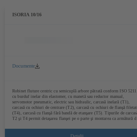
ISORIA 10/16
Documente
Robinet fluture centric cu semicuplă arbore pătrată conform ISO 5211
cu burduf inelar din elastomer, cu manetă sau reductor manual,
servomotor pneumatic, electric sau hidraulic, carcasă inelară (T1),
carcasă cu ochiuri de centrare (T2), carcasă cu ochiuri de flanşă filetat
(T4), carcasă cu flanşă fără bandă de etanşare (T5). Tipurile de carcas
T2 şi T4 permit detaşarea flanşei pe o parte şi montarea ca armătură d
capăt cu contraflanşă. Racorduri conform EN, ASME, JIS.
Detalii