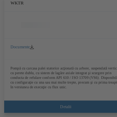
WKTR
Documente
Pompă cu carcasa palei statorice acţionată cu arbore, suspendată vertic
cu perete dublu, cu sistem de lagăre axiale integrat şi scurgere prin
conducta de refulare conform API 610 / ISO 13709 (VS6). Disponibil
cu configuraţie cu una sau mai multe trepte, precum şi cu prima treap
în versiunea de execuţie cu flux unic.
Detalii