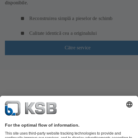
disponibile.
Reconstruirea simplă a pieselor de schimb
Calitate identică cea a originalului
Către service