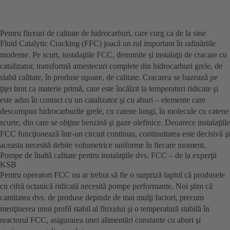
Pentru fluxuri de calitate de hidrocarburi, care curg ca de la sine
Fluid Catalytic Cracking (FFC) joacă un rol important în rafinăriile
moderne. Pe scurt, instalaţiile FCC, denumite şi instalaţii de cracare cu
catalizator, transformă amestecuri complete din hidrocarburi grele, de
slabă calitate, în produse uşoare, de calitate. Cracarea se bazează pe
ţiţei brut ca materie primă, care este încălzit la temperaturi ridicate şi
este adus în contact cu un catalizator şi cu aburi – elemente care
descompun hidrocarburile grele, cu catene lungi, în molecule cu catene
scurte, din care se obţine benzină şi gaze olefinice. Deoarece instalaţiile
FCC funcţionează într-un circuit continuu, continuitatea este decisivă şi
aceasta necesită debite volumetrice uniforme în fiecare moment.
Pompe de înaltă calitate pentru instalaţiile dvs. FCC – de la experţii
KSB
Pentru operatori FCC nu ar trebui să fie o surpriză faptul că produsele
cu cifră octanică ridicată necesită pompe performante. Noi ştim că
cantitatea dvs. de produse depinde de mai mulţi factori, precum
menţinerea unui profil stabil al fluxului şi o temperatură stabilă în
reactorul FCC, asigurarea unei alimentări constante cu aburi şi