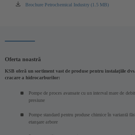
Brochure Petrochemical Industry (1.5 MB)
(se
deschide
într-
o
filă
nouă)
Oferta noastră
KSB oferă un sortiment vast de produse pentru instalaţiile dvs
cracare a hidrocarburilor:
Pompe de proces avansate cu un interval mare de debit
presiune
Pompe standard pentru produse chimice în variantă făr
etanşare arbore