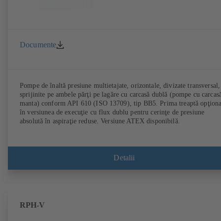
Documente
Pompe de înaltă presiune multietajate, orizontale, divizate transversal,
sprijinite pe ambele părţi pe lagăre cu carcasă dublă (pompe cu carcas
manta) conform API 610 (ISO 13709), tip BB5. Prima treaptă opţiona
în versiunea de execuţie cu flux dublu pentru cerinţe de presiune
absolută în aspiraţie reduse. Versiune ATEX disponibilă.
Detalii
RPH-V