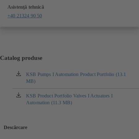
Asistenţă tehnică
+40 21324 90 50
Catalog produse
KSB Pumps I Automation Product Portfolio (13.1
(se
MB)
deschide
într-
o
KSB Product Portfolio Valves I Actuators I
(se
filă
Automation (11.3 MB)
deschide
nouă)
într-
o
filă
Descărcare
nouă)