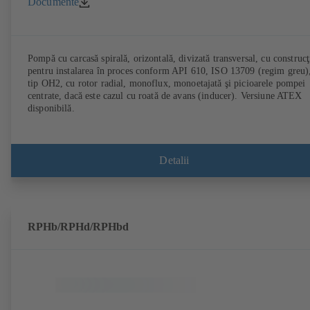
Documente
Pompă cu carcasă spirală, orizontală, divizată transversal, cu construcţ
pentru instalarea în proces conform API 610, ISO 13709 (regim greu)
tip OH2, cu rotor radial, monoflux, monoetajată şi picioarele pompei
centrate, dacă este cazul cu roată de avans (inducer). Versiune ATEX
disponibilă.
Detalii
RPHb/RPHd/RPHbd