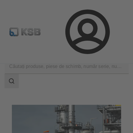
Configurare produs
Căutare piese de schimb standard
Conectare
Aplicații
Petrol şi gaze
Olefine şi aromatice
Domeniu
de
căutare
Domeniu
de
căutare