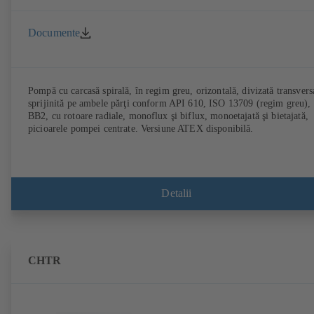
Documente
Pompă cu carcasă spirală, în regim greu, orizontală, divizată transvers
sprijinită pe ambele părţi conform API 610, ISO 13709 (regim greu), 
BB2, cu rotoare radiale, monoflux şi biflux, monoetajată şi bietajată,
picioarele pompei centrate. Versiune ATEX disponibilă.
Detalii
CHTR