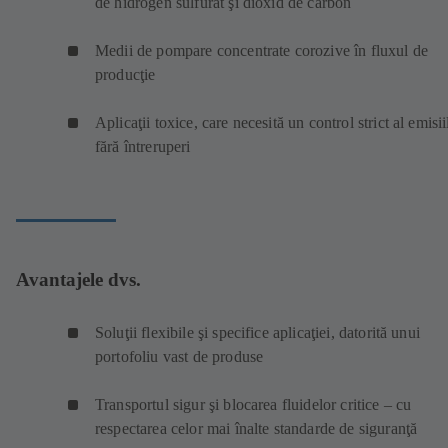
de hidrogen sulfurat şi dioxid de carbon
Medii de pompare concentrate corozive în fluxul de
producţie
Aplicaţii toxice, care necesită un control strict al emisii
fără întreruperi
Avantajele dvs.
Soluţii flexibile şi specifice aplicaţiei, datorită unui
portofoliu vast de produse
Transportul sigur şi blocarea fluidelor critice – cu
respectarea celor mai înalte standarde de siguranţă