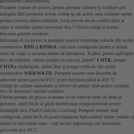
gestionarea catalizatorului.
Pompele noastre de proces, pentru produse chimice şi auxiliare pot
îndeplini fără probleme aceste cerinţe şi, de aceea, sunt echipate optim
pentru cracarea hidrocarburilor. Aveţi nevoie de un control strict şi
sigur al emisiilor pentru procesele dvs.? Oferim soluţii şi pentru
blocarea gazelor auxiliare.
Informaţi-vă cu privire la pompele noastre centrifuge robuste din seriile
constructive
RPH
şi
RPHb/d
, care sunt configurate pentru o durată
mare de viaţă cu necesar minim de întreţinere. În plus, pentru aplicaţiile
dvs. de rafinărie, oferim pompe cu carcasă „barrel”
CHTR
, pompe
CHTRa
multietajate, dublu flux şi pompe verticale din seriile
constructive
WKB/WKTR
. Pompele noastre sunt deosebit de
adecvate pentru procese FCC şi pot funcţiona până la 450 °C.
Soluţii de calitate superioară şi service de primă clară pentru cerinţele
dvs. în domeniul cracării catalitice
Oferim pompe de proces avansate cu un interval mare de debit şi
presiune, astfel încât să găsiţi întotdeauna soluţia potrivită pentru
instalaţiile dvs. Fluid-Catalytic-Cracking. Pompele noastre sunt
configurate astfel încât să poată transporta hidrocarburi foarte volatile şi
medii cu viscozitate mare – toţi factori importanţi care determină
procesele dvs. FCC.