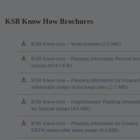
KSB Know How Brochures
KSB Know-how – Water hammer (2.6 MB)
(se
deschide
într-
KSB Know-how – Planning information Pressure boo
(se
o
systems (924.1 KB)
deschide
filă
într-
nouă)
o
KSB Know-how – Planning information for Amacan
(se
filă
submersible pumps in discharge tubes (2.1 MB)
deschide
nouă)
într-
o
KSB Know-how – Supplementary Planning informat
(se
filă
for Amacan pumps (4.0 MB)
deschide
nouă)
într-
o
KSB Know-how – Planning information for Amarex
(se
filă
KRT® submersible motor pumps (6.6 MB)
deschide
nouă)
într-