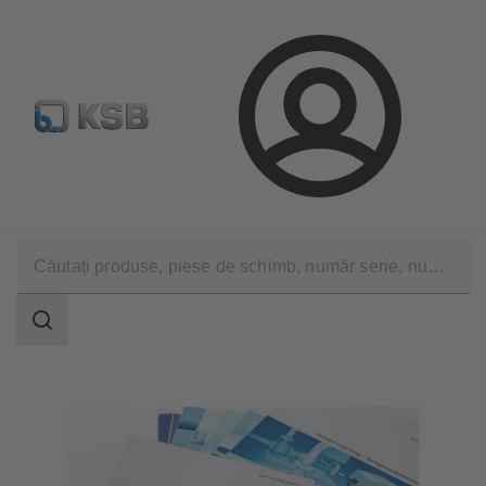
Configurare produs
Căutare piese de schimb standard
Conectare
Software şi Know-How
Cunoştinţe de specialitate
KSB Know How Brochures
Domeniu
de
căutare
Domeniu
de
căutare