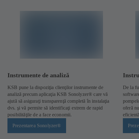
Instrumente de analiză
Instr
KSB pune la dispoziţia clienţilor instrumente de
De la f
analiză precum aplicaţia KSB Sonolyzer® care vă
software
ajută să asiguraţi transparenţă completă în instalaţia
pompelo
dvs. şi vă permite să identificaţi extrem de rapid
oferă n
posibilităţile de a face economii.
eficient
Prezentarea Sonolyzer®
Preze