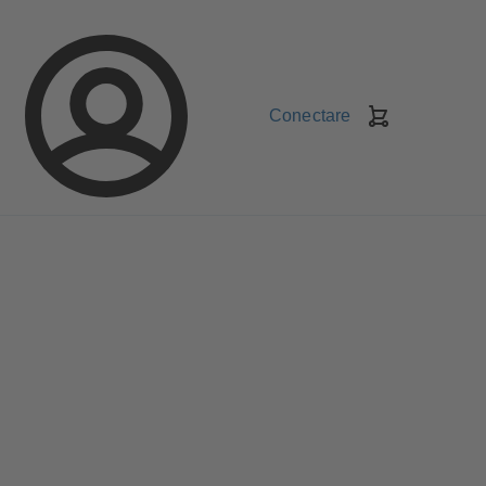
Conectare
Coş
de
cumpărături