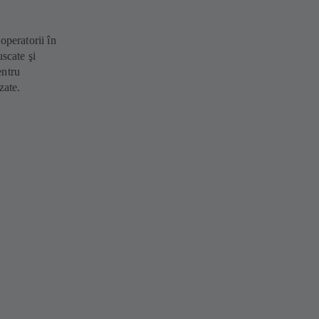
operatorii în
scate şi
entru
zate.