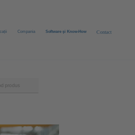
cații
Compania
Software şi Know-How
Contact