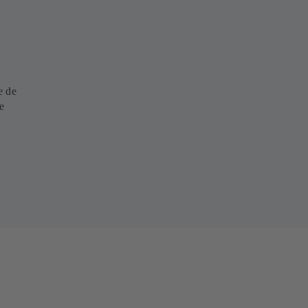
e de
le