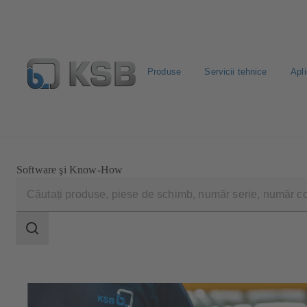
Produse
Servicii tehnice
Apli
Configurare produs
Căutare piese de schimb standard
Software şi Know-How
Domeniu
de
căutare
Domeniu
de
căutare