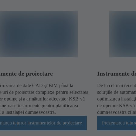
umente de proiectare
Instrumente d
urnizarea de date CAD şi BIM până la
De la cel mai recen
-uri de proiectare complexe pentru selectarea
soluţiile de automat
r optime şi a armăturilor adecvate: KSB vă
optimizarea instala
umeroase instrumente pentru planificarea
de operare KSB vă sp
ă a instalaţiei dumneavoastră.
dumneavoastră zilni
ntarea tuturor instrumentelor de proiectare
Prezentarea tutur