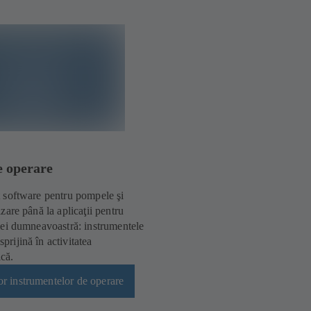
e operare
t software pentru pompele şi
izare până la aplicaţii pentru
ţiei dumneavoastră: instrumentele
rijină în activitatea
că.
or instrumentelor de operare