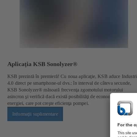
Aplicaţia KSB Sonolyzer®
KSB prezintă în premieră! Cu noua aplicaţie, KSB aduce Industri
4.0 direct pe smartphone-ul dvs.: în interval de câteva secunde,
KSB Sonolyzer® măsoară frecvenţa zgomotului motorului
asincron şi verifică dacă există posibilităţi de economisire a
energiei, care pot creşte eficienţa pompei.
Informaţii suplimentare