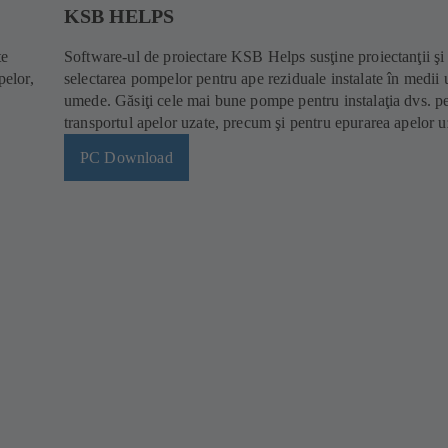
KSB HELPS
te
Software-ul de proiectare KSB Helps susţine proiectanţii şi 
pelor,
selectarea pompelor pentru ape reziduale instalate în medii u
umede. Găsiţi cele mai bune pompe pentru instalaţia dvs. p
transportul apelor uzate, precum şi pentru epurarea apelor u
PC Download