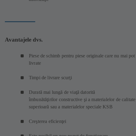
Avantajele dvs.
Piese de schimb pentru piese originale care nu mai pot 
livrate
Timpi de livrare scurţi
Durată mai lungă de viaţă datorită
îmbunătăţirilor constructive şi a materialelor de calitate
superioară sau a materialelor speciale KSB
Creşterea eficienţei
Este posibil un nou punct de funcţionare