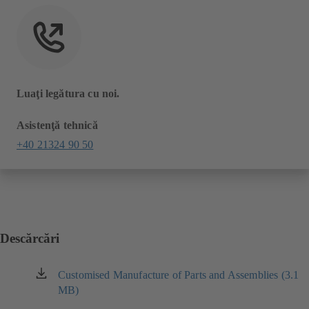
Luaţi legătura cu noi.
Asistenţă tehnică
+40 21324 90 50
Descărcări
Customised Manufacture of Parts and Assemblies (3.1
(se
MB)
deschide
într-