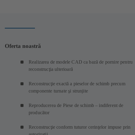
o
filă
nouă)
Oferta noastră
Realizarea de modele CAD ca bază de pornire pentru
reconstrucţia ulterioară
Reconstrucţie exactă a pieselor de schimb precum
componente turnate şi strunjite
Reproducerea de Piese de schimb – indiferent de
producător
Reconstrucţie conform tuturor cerinţelor impuse prin
autorizaţii