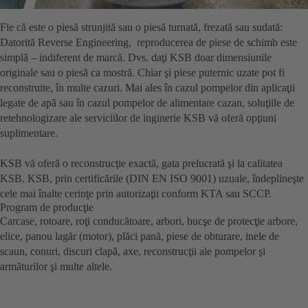
Fie că este o piesă strunjită sau o piesă turnată, frezată sau sudată:
Datorită Reverse Engineering, reproducerea de piese de schimb este
simplă – indiferent de marcă. Dvs. daţi KSB doar dimensiunile
originale sau o piesă ca mostră. Chiar şi piese puternic uzate pot fi
reconstruite, în multe cazuri. Mai ales în cazul pompelor din aplicaţii
legate de apă sau în cazul pompelor de alimentare cazan, soluţiile de
retehnologizare ale serviciilor de inginerie KSB vă oferă opţiuni
suplimentare.
KSB vă oferă o reconstrucţie exactă, gata prelucrată şi la calitatea
KSB. KSB, prin certificările (DIN EN ISO 9001) uzuale, îndeplineşte
cele mai înalte cerinţe prin autorizaţii conform KTA sau SCCP.
Program de producţie
Carcase, rotoare, roţi conducătoare, arbori, bucşe de protecţie arbore,
elice, panou lagăr (motor), plăci pană, piese de obturare, inele de
scaun, conuri, discuri clapă, axe, reconstrucţii ale pompelor şi
armăturilor şi multe altele.