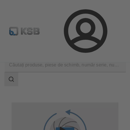
Configurare produs
Căutare piese de schimb standard
Conectare
Servicii tehnice
Reparaţii
Reverse Engineering
Domeniu
de
căutare
Domeniu
de
căutare