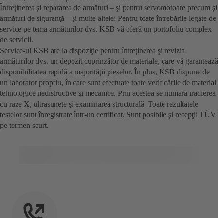
Întreţinerea şi repararea de armături – şi pentru servomotoare precum şi
armături de siguranţă – şi multe altele: Pentru toate întrebările legate de
service pe tema armăturilor dvs. KSB vă oferă un portofoliu complex
de servicii.
Service-ul KSB are la dispoziţie pentru întreţinerea şi revizia
armăturilor dvs. un depozit cuprinzător de materiale, care vă garantează
disponibilitatea rapidă a majorităţii pieselor. În plus, KSB dispune de
un laborator propriu, în care sunt efectuate toate verificările de material
tehnologice nedistructive şi mecanice. Prin acestea se numără iradierea
cu raze X, ultrasunete şi examinarea structurală. Toate rezultatele
testelor sunt înregistrate într-un certificat. Sunt posibile şi recepţii TÜV
pe termen scurt.