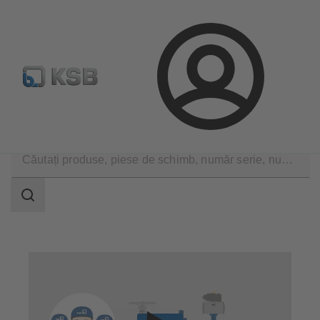
Configurare produs
Căutare piese de schimb standard
Conectare
Servicii tehnice
Reparaţii
Reparaţii armături
Domeniu
de
căutare
Domeniu
de
căutare