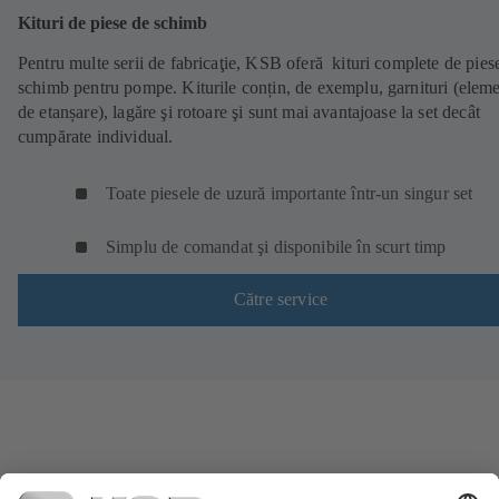
Kituri de piese de schimb
Pentru multe serii de fabricaţie, KSB oferă kituri complete de pies
schimb pentru pompe. Kiturile conțin, de exemplu, garnituri (elem
de etanșare), lagăre şi rotoare şi sunt mai avantajoase la set decât
cumpărate individual.
Toate piesele de uzură importante într-un singur set
Simplu de comandat şi disponibile în scurt timp
Către service