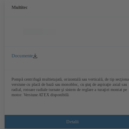
Multitec
Documente
Pompă centrifugă multietajată, orizontală sau verticală, de tip secţiona
versiune cu placă de bază sau monobloc, cu ştuţ de aspiraţie axial sau
radial, rotoare radiale turnate şi sistem de reglare a turaţiei montat pe
motor. Versiune ATEX disponibilă.
Detalii