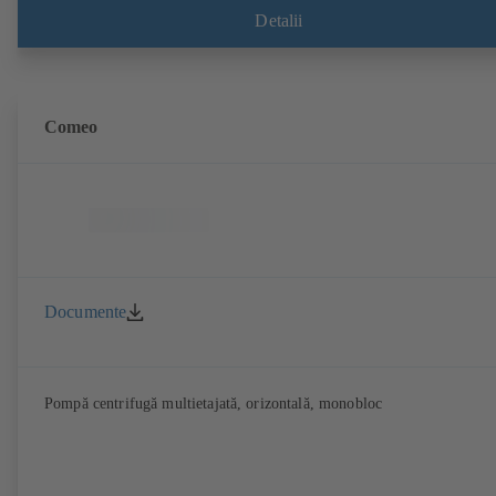
rotorului. Puncte de fixare corespunzătoare EN 50347, dimensiune
Detalii
înveliş conform DIN V 42673 (07-2011). Versiune ATEX disponibilă.
Comeo
Documente
Pompă centrifugă multietajată, orizontală, monobloc