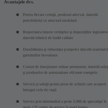
Avantajele dvs.
Pentru fiecare cerinţă, produsul adecvat, datorită
portofoliului cu structură modulară
Respectarea tuturor cerinţelor şi dispoziţiilor legislativ
datorită tehnicii de înaltă calitate
Durabilitatea şi robusteţea pompelor datorită materialel
garniturilor inovatoare
Costuri de funcţionare reduse permanent, datorită soluţ
şi produselor de automatizare eficiente energetic
Servicii şi soluţii pentru piese de schimb care acoperă
întregul ciclu de viaţă
Service prin intermediul a peste 3.000 de specialişti în
peste 170 centre de service în toată lumea