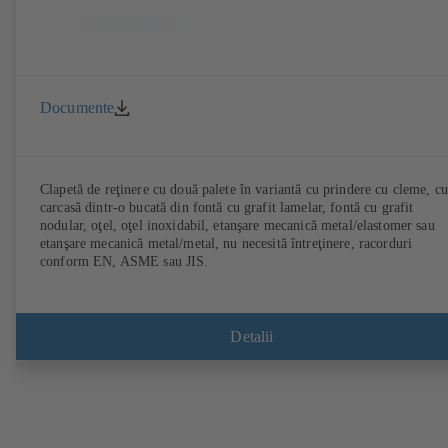
Documente
Clapetă de reţinere cu două palete în variantă cu prindere cu cleme, cu
carcasă dintr-o bucată din fontă cu grafit lamelar, fontă cu grafit
nodular, oţel, oţel inoxidabil, etanşare mecanică metal/elastomer sau
etanşare mecanică metal/metal, nu necesită întreţinere, racorduri
conform EN, ASME sau JIS.
Detalii