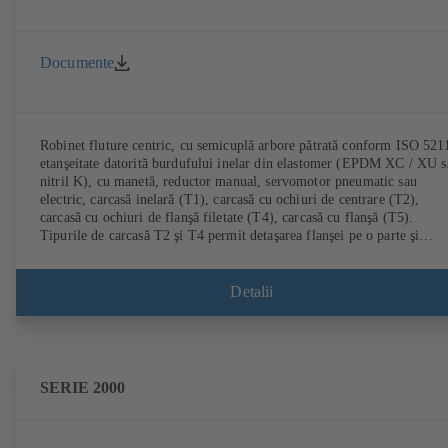
Documente
Robinet fluture centric, cu semicuplă arbore pătrată conform ISO 521
etanşeitate datorită burdufului inelar din elastomer (EPDM XC / XU s
nitril K), cu manetă, reductor manual, servomotor pneumatic sau
electric, carcasă inelară (T1), carcasă cu ochiuri de centrare (T2),
carcasă cu ochiuri de flanşă filetate (T4), carcasă cu flanşă (T5).
Tipurile de carcasă T2 şi T4 permit detaşarea flanşei pe o parte şi
montarea ca armătură de capăt. Şaibă clapetă din fontă cu grafit nodul
sau oţel inoxidabil. Racorduri conform EN.
Detalii
SERIE 2000