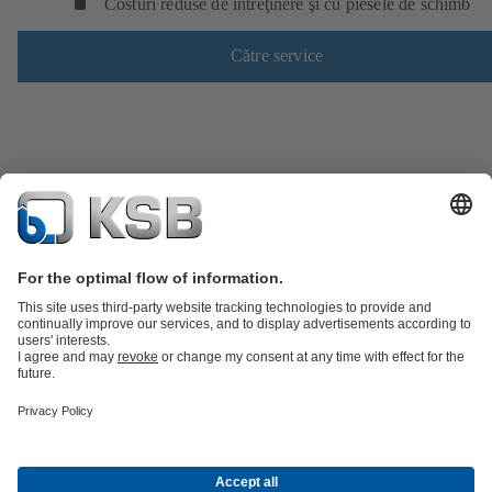
Costuri reduse de întreţinere şi cu piesele de schimb
Către service
Catalog produse
Piese de schimb
Servicii tehnice
Coș de
cumpărături
Software şi Know-How
Apă Uzată
Apă
Industrie generală
Construcții
Domeniul energetic