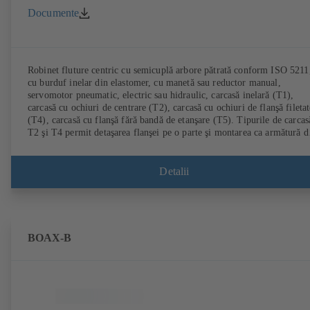
Documente
Robinet fluture centric cu semicuplă arbore pătrată conform ISO 5211
cu burduf inelar din elastomer, cu manetă sau reductor manual,
servomotor pneumatic, electric sau hidraulic, carcasă inelară (T1),
carcasă cu ochiuri de centrare (T2), carcasă cu ochiuri de flanşă filetat
(T4), carcasă cu flanşă fără bandă de etanşare (T5). Tipurile de carcas
T2 şi T4 permit detaşarea flanşei pe o parte şi montarea ca armătură d
capăt cu contraflanşă. Racorduri conform EN, ASME, JIS.
Detalii
BOAX-B