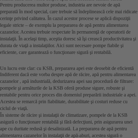
Pentru producerea multor produse, industria are nevoie de apă
preparată în mod special, care trebuie să îndeplinească cele mai ridicate
cerinţe privind calitatea. În cazul acestor procese se aplică dispoziţii
legale stricte – de exemplu la prepararea de apă pentru alimentarea
cazanelor. Acestea trebuie respectate în permanenţă de operatorii de
instalaţii. În acelaşi timp, aceştia doresc să îşi crească productivitatea şi
durata de viaţă a instalaţiilor. Aici sunt necesare pompe fiabile şi
eficiente, care garantează o funcţionare sigură şi rentabilă.
Un lucru este clar: cu KSB, prepararea apei este deosebit de eficientă
Indiferent dacă este vorba despre apă de răcire, apă pentru alimentarea
cazanelor , apă industrială, dedurizarea apei sau procedură de filtrare:
pompele şi armăturile de la KSB oferă produse sigure, robuste şi
rentabile pentru orice proces din domeniul preparării industriale a apei.
Acestea se remarcă prin fiabilitate, durabilitate şi costuri reduse cu
ciclul de viaţă.
În sisteme de răcire şi instalaţii de climatizare, pompele de la KSB
asigură o funcţionare rentabilă şi fără defecţiuni, prin asigurarea unei
ape cu duritate redusă şi desalinizată. La prepararea de apă pentru
alimentarea cazanelor în instalaţii de apă-aburi, acestea sigură o