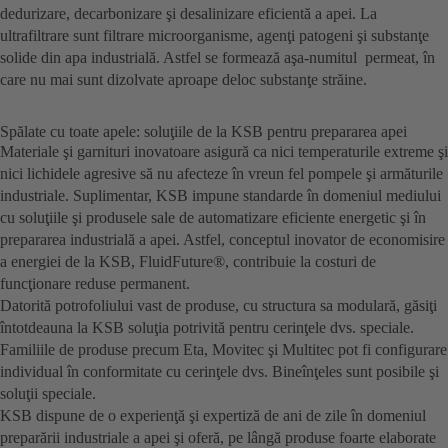
dedurizare, decarbonizare şi desalinizare eficientă a apei. La
ultrafiltrare sunt filtrare microorganisme, agenţi patogeni şi substanţe
solide din apa industrială. Astfel se formează aşa-numitul permeat, în
care nu mai sunt dizolvate aproape deloc substanţe străine.
Spălate cu toate apele: soluţiile de la KSB pentru prepararea apei
Materiale şi garnituri inovatoare asigură ca nici temperaturile extreme şi
nici lichidele agresive să nu afecteze în vreun fel pompele şi armăturile
industriale. Suplimentar, KSB impune standarde în domeniul mediului
cu soluţiile şi produsele sale de automatizare eficiente energetic şi în
prepararea industrială a apei. Astfel, conceptul inovator de economisire
a energiei de la KSB, FluidFuture®, contribuie la costuri de
funcţionare reduse permanent.
Datorită potrofoliului vast de produse, cu structura sa modulară, găsiţi
întotdeauna la KSB soluţia potrivită pentru cerinţele dvs. speciale.
Familiile de produse precum Eta, Movitec şi Multitec pot fi configurare
individual în conformitate cu cerinţele dvs. Bineînţeles sunt posibile şi
soluţii speciale.
KSB dispune de o experienţă şi expertiză de ani de zile în domeniul
preparării industriale a apei şi oferă, pe lângă produse foarte elaborate