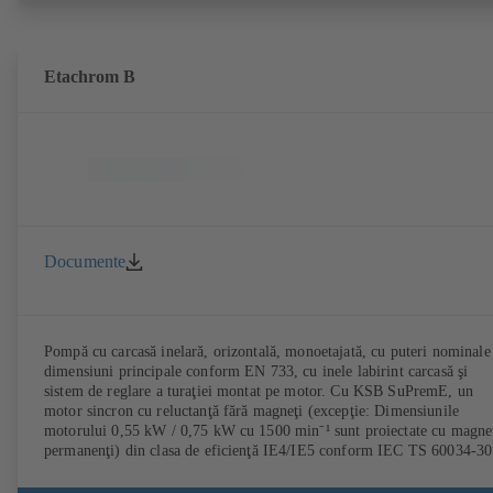
Etachrom B
Documente
Pompă cu carcasă inelară, orizontală, monoetajată, cu puteri nominale 
dimensiuni principale conform EN 733, cu inele labirint carcasă şi
sistem de reglare a turaţiei montat pe motor. Cu KSB SuPremE, un
motor sincron cu reluctanţă fără magneţi (excepţie: Dimensiunile
motorului 0,55 kW / 0,75 kW cu 1500 min⁻¹ sunt proiectate cu magne
permanenţi) din clasa de eficienţă IE4/IE5 conform IEC TS 60034-30
2:2016, pentru funcţionarea la sistem de reglare a turaţiei tip KSB
PumpDrive 2 sau KSB PumpDrive 2 Eco fără senzor al poziţiei