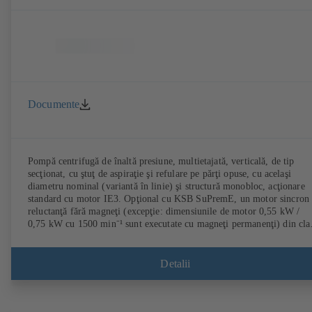
Documente
Pompă centrifugă de înaltă presiune, multietajată, verticală, de tip
secţionat, cu ştuţ de aspiraţie şi refulare pe părţi opuse, cu acelaşi
diametru nominal (variantă în linie) şi structură monobloc, acţionare
standard cu motor IE3. Opţional cu KSB SuPremE, un motor sincron
reluctanţă fără magneţi (excepţie: dimensiunile de motor 0,55 kW /
0,75 kW cu 1500 min⁻¹ sunt executate cu magneţi permanenţi) din cla
de eficienţă IE4/IE5 conform IEC TS 60034-30-2:2016, pentru
funcţionarea la sistem de reglare a turaţiei tip KSB PumpDrive 2 sau
KSB PumpDrive 2 Eco fără senzor al poziţiei rotorului. Puncte de fix
Detalii
corespunzătoare EN 50347, dimensiune înveliş conform DIN V 42673
(07-2011). Versiune ATEX disponibilă.