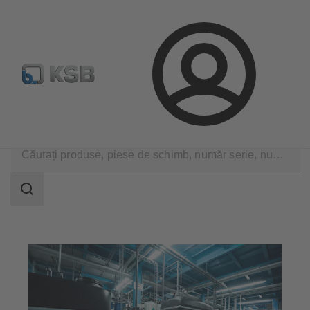
Configurare produs
Căutare piese de schimb standard
Conectare
Aplicații
Industrie generală
Prepararea industrială a apei
Domeniu
de
căutare
Domeniu
de
căutare