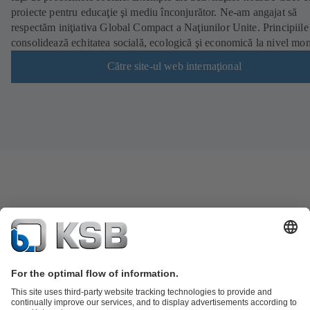
proiecte pentru educaţie şi mediu înconjurător. Ne-am angajat să
respectăm iniţiativa Global Compact a Naţiunilor Unite. Principiile
consolidează echitatea socială, ecologică şi economică la nivel mon
Către site-ul web internaţional