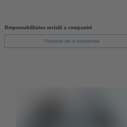
filă
într-
nouă)
o
filă
nouă)
Responsabilitatea socială a companiei
Vizualizați site-ul international