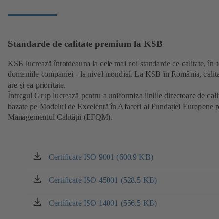
Standarde de calitate premium la KSB
KSB lucrează întotdeauna la cele mai noi standarde de calitate, în t
domeniile companiei - la nivel mondial. La KSB în România, calit
are și ea prioritate.
Întregul Grup lucrează pentru a uniformiza liniile directoare de cali
bazate pe Modelul de Excelență în Afaceri al Fundației Europene p
Managementul Calității (EFQM).
Certificate ISO 9001 (600.9 KB)
(se
deschide
într-
Certificate ISO 45001 (528.5 KB)
(se
o
deschide
filă
într-
Certificate ISO 14001 (556.5 KB)
(se
nouă)
o
deschide