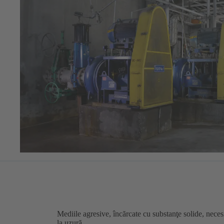
Mediile agresive, încărcate cu substanţe solide, nece
la uzură.