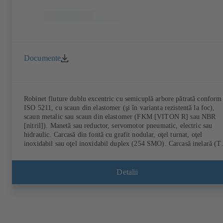
Documente
Robinet fluture dublu excentric cu semicuplă arbore pătrată conform
ISO 5211, cu scaun din elastomer (şi în varianta rezistentă la foc),
scaun metalic sau scaun din elastomer (FKM [VITON R] sau NBR
[nitril]). Manetă sau reductor, servomotor pneumatic, electric sau
hidraulic. Carcasă din fontă cu grafit nodular, oţel turnat, oţel
inoxidabil sau oţel inoxidabil duplex (254 SMO). Carcasă inelară (T
carcasă cu ochiuri de flanşă filetate (T4), T4 pentru detaşarea flanşei
o parte şi utilizarea ca armătură de capăt cu contraflanşă. Racorduri
conform EN, ASME sau JIS. Verificare şi certificare a rezistenţei la 
Detalii
conform API 607. Comportament la emisii verificat şi certificat
conform EN ISO 15848-1. Variantă ATEX conform Directivei
2014/34/UE.