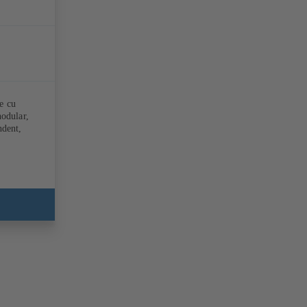
e cu
nodular,
ndent,