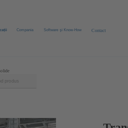
cații
Compania
Software şi Know-How
Contact
solide
Tran