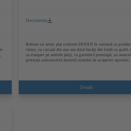
Documente
Robinet cu sertar plat conform DIN/EN în variantă cu prinder
tr-
cleme, cu carcasă din una sau două bucăţi din fontă cu grafit 
,
cu etanşare pe ambele părţi, cu garnitură presetupă, ax neasce
protecţie anticorozivă datorită stratului de acoperire epoxidic.
Detalii