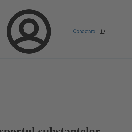
Conectare
Coş
de
cumpărături
sportul substanţelor