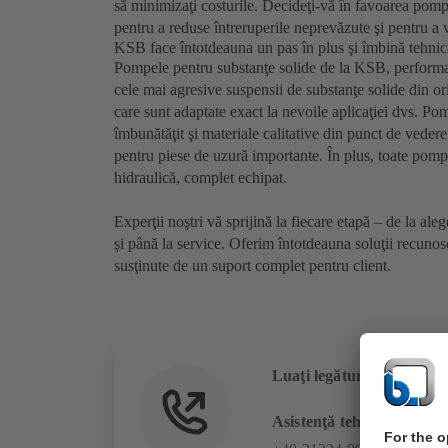
să minimizaţi costurile. Decideţi-vă în favoarea pomp
pentru a reduse întreruperile neprevăzute şi pentru a 
KSB face întotdeauna un pas în plus şi îmbină tehnica
Pompele pentru substanţe solide de la KSB, performant
cele mai agresive suspensii de substanţe solide din or
care sunt adaptate exact la nevoile aplicaţiei dvs. Pom
îmbunătăţit şi materiale calitative din punct de vedere 
pentru piese de uzură importante. În plus, toate pompe
hidraulică, complet echipat.
Experţii noştri vă sprijină la fiecare etapă – de la ale
şi până la service. Oferim întotdeauna soluţii recunos
susţinute de un suport complet pentru client.
Luaţi legătura cu noi.
Asistenţă tehnică