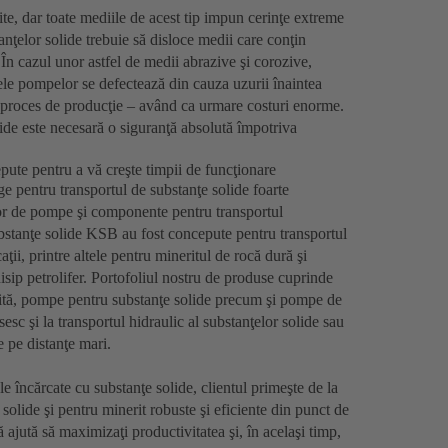
ite, dar toate mediile de acest tip impun cerinţe extreme
nţelor solide trebuie să disloce medii care conţin
. În cazul unor astfel de medii abrazive şi corozive,
ele pompelor se defectează din cauza uzurii înaintea
gul proces de producţie – având ca urmare costuri enorme.
lide este necesară o siguranţă absolută împotriva
ute pentru a vă creşte timpii de funcţionare
e pentru transportul de substanţe solide foarte
or de pompe şi componente pentru transportul
ubstanţe solide KSB au fost concepute pentru transportul
aţii, printre altele pentru mineritul de rocă dură şi
isip petrolifer. Portofoliul nostru de produse cuprinde
sită, pompe pentru substanţe solide precum şi pompe de
c şi la transportul hidraulic al substanţelor solide sau
e pe distanţe mari.
 încărcate cu substanţe solide, clientul primeşte de la
olide şi pentru minerit robuste şi eficiente din punct de
 ajută să maximizaţi productivitatea şi, în acelaşi timp,