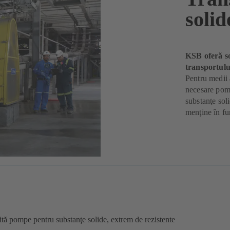
solid
KSB oferă so
transportulu
Pentru medii 
necesare pomp
substanţe sol
menţine în fu
sită pompe pentru substanţe solide, extrem de rezistente