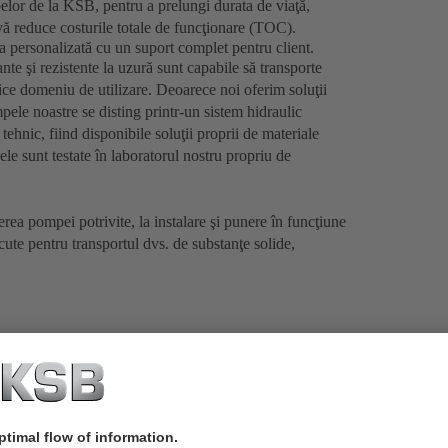
elor de la KSB, pentru a prelungi durata de viaţă,
vă reduce costurile totale de funcţionare (TOC).
 personalizată cu un suport complet pentru client.
e şi rezistente la uzură sunt capabile să transporte
ice domeniu de utilizare. Deoarece noi oferim soluţii
pele noastre se disting printr-un sistem hidraulic
tehnic, fiind disponibile soluţii proprii de materiale
le sunt testate în laboratorul nostru propriu de
gerea pompei potrivite, la instalare şi punere în funcţiune
cute pentru transportul dvs. de substanţe solide,