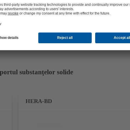
portul substanţelor solide
HERA-BD