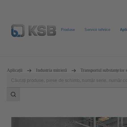
Produse
Servicii tehnice
Apli
Configurare produs
Căutare piese de schimb standard
Aplicații
Industria minieră
Transportul substanţelor 
Domeniu
de
căutare
Domeniu
de
căutare