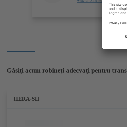
+40 21324 90 50
Găsiţi acum robineţi adecvaţi pentru trans
HERA-SH