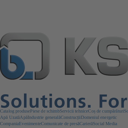
Catalog produse
Piese de schimb
Servicii tehnice
Coș de cumpărături
S
Apă Uzată
Apă
Industrie generală
Construcții
Domeniul energetic
Compania
Evenimente
Comunicate de presă
Carieră
Social Media