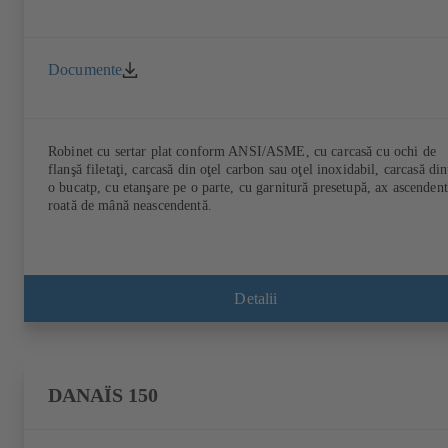
Documente
Robinet cu sertar plat conform ANSI/ASME, cu carcasă cu ochi de
flanşă filetaţi, carcasă din oţel carbon sau oţel inoxidabil, carcasă din
o bucatp, cu etanşare pe o parte, cu garnitură presetupă, ax ascendent
roată de mână neascendentă.
Detalii
DANAÏS 150