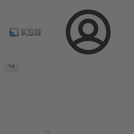
Conectare
Produse
Catalog produse
HPH
Domeniu
de
căutare
Domeniu
de
căutare