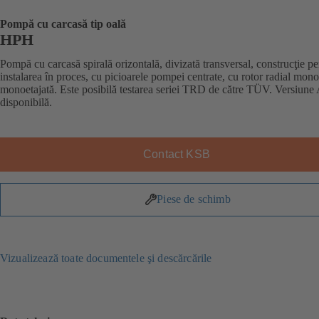
Pompă cu carcasă tip oală
HPH
Pompă cu carcasă spirală orizontală, divizată transversal, construcţie pe
instalarea în proces, cu picioarele pompei centrate, cu rotor radial mono
monoetajată. Este posibilă testarea seriei TRD de către TÜV. Versiun
disponibilă.
Contact KSB
Piese de schimb
Vizualizează toate documentele şi descărcările