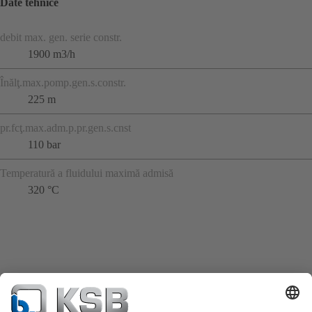
Date tehnice
debit max. gen. serie constr.
1900 m3/h
Înălţ.max.pomp.gen.s.constr.
225 m
pr.fcţ.max.adm.p.pr.gen.s.cnst
110 bar
Temperatură a fluidului maximă admisă
320 °C