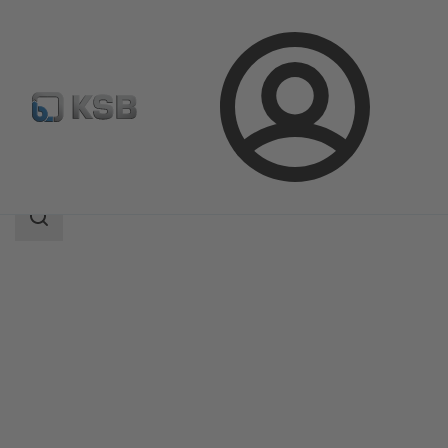
Conectare
Produse
Catalog produse
MIL 35500
Domeniu
de
căutare
Domeniu
de
căutare