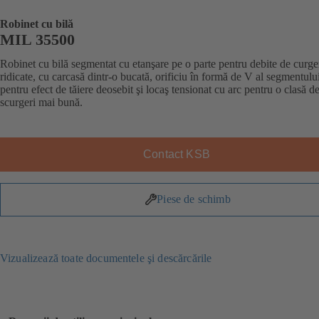
Robinet cu bilă
MIL 35500
Robinet cu bilă segmentat cu etanşare pe o parte pentru debite de curge
ridicate, cu carcasă dintr-o bucată, orificiu în formă de V al segmentului
pentru efect de tăiere deosebit şi locaş tensionat cu arc pentru o clasă d
scurgeri mai bună.
Contact KSB
Piese de schimb
Vizualizează toate documentele şi descărcările