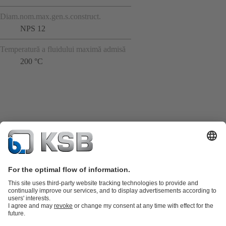
Diam.nom.max.gen.s.construct.
NPS 12
Temperatură a fluidului maximă admisă
200 °C