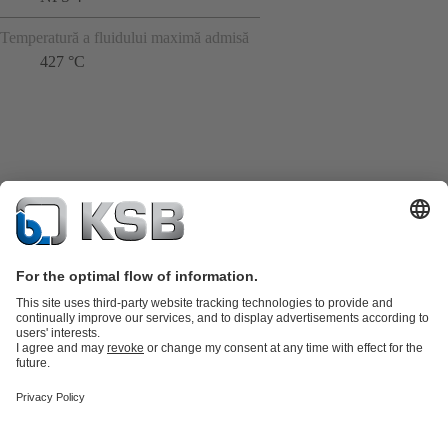
Temperatură a fluidului maximă admisă
427 °C
Catalog produse
Piese de schimb
Servicii tehnice
Coș de
cumpărături
Software şi Know-How