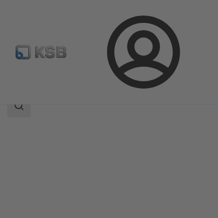
Conectare
Produse
Catalog produse
MIL 27000
Domeniu
de
căutare
Domeniu
de
căutare