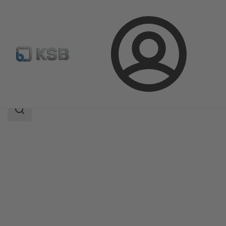
Conectare
Produse
Catalog produse
ZJSVA/ZXSVA
Domeniu
de
căutare
Domeniu
de
căutare