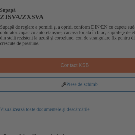
Supapă
ZJSVA/ZXSVA
Supapă de reglare a pornirii şi a opririi conform DIN/EN cu capete sud
obturator-capac cu auto-etanşare, carcasă forjată în bloc, suprafeţe de e
din stelit rezistent la uzură şi coroziune, con de strangulare fix pentru d
crescute de presiune.
Contact KSB
Piese de schimb
Vizualizează toate documentele şi descărcările