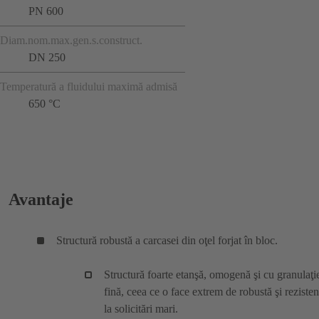
PN 600
Diam.nom.max.gen.s.construct.
DN 250
Temperatură a fluidului maximă admisă
650 °C
Avantaje
Structură robustă a carcasei din oţel forjat în bloc.
Structură foarte etanşă, omogenă şi cu granulaţi
fină, ceea ce o face extrem de robustă şi rezisten
la solicitări mari.