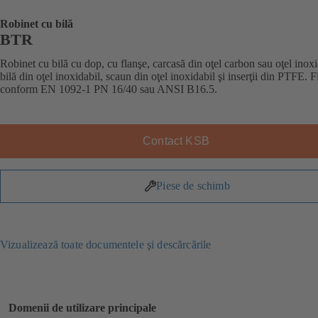
Robinet cu bilă
BTR
Robinet cu bilă cu dop, cu flanşe, carcasă din oţel carbon sau oţel inoxi
bilă din oţel inoxidabil, scaun din oţel inoxidabil şi inserţii din PTFE. 
conform EN 1092-1 PN 16/40 sau ANSI B16.5.
Contact KSB
Piese de schimb
Vizualizează toate documentele şi descărcările
Domenii de utilizare principale