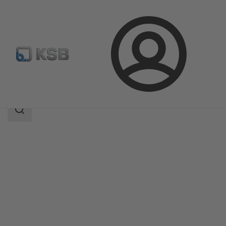
Conectare
Produse
Catalog produse
BTR
Domeniu
de
căutare
Domeniu
de
căutare