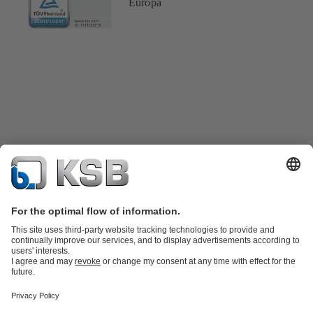
Europa
Catalog produse
Piese de schimb
Servicii tehnice
Coș de