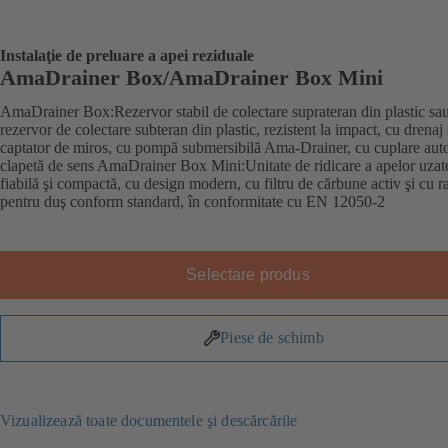
Instalaţie de preluare a apei reziduale
AmaDrainer Box/AmaDrainer Box Mini
AmaDrainer Box:Rezervor stabil de colectare suprateran din plastic sa
rezervor de colectare subteran din plastic, rezistent la impact, cu drenaj 
captator de miros, cu pompă submersibilă Ama-Drainer, cu cuplare aut
clapetă de sens AmaDrainer Box Mini:Unitate de ridicare a apelor uzat
fiabilă şi compactă, cu design modern, cu filtru de cărbune activ şi cu r
pentru duş conform standard, în conformitate cu EN 12050-2
Selectare produs
Piese de schimb
Vizualizează toate documentele şi descărcările