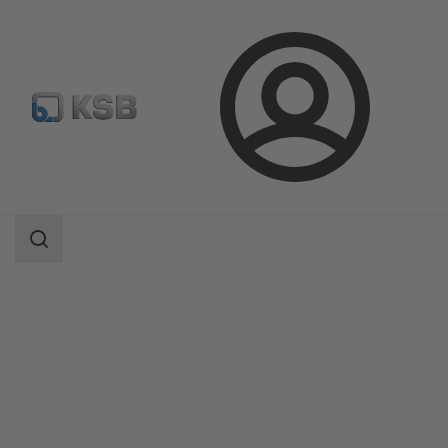
Conectare
Produse
Catalog produse
AmaDrainer Box/AmaDrainer Box Mini
Domeniu
de
căutare
Domeniu
de
căutare