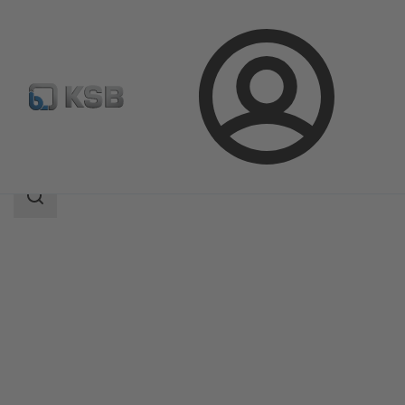
Conectare
Produse
Catalog produse
B Pump
Domeniu
de
căutare
Domeniu
de
căutare