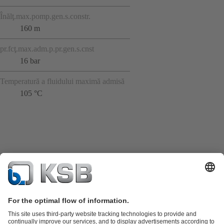
Înălţ.max.pomp.gen.s.constr.
160 m
pr.fcţ.max.adm.p.pr.gen.s.cnst
16 bar
Temperatură a fluidului maximă admisă
105 °C