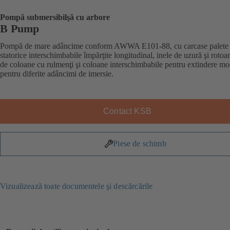
Pompă submersibilşă cu arbore
B Pump
Pompă de mare adâncime conform AWWA E101-88, cu carcase palete
statorice interschimbabile împărţite longitudinal, inele de uzură şi rotoar
de coloane cu rulmenţi şi coloane interschimbabile pentru extindere mo
pentru diferite adâncimi de imersie.
Contact KSB
Piese de schimb
Vizualizează toate documentele şi descărcările