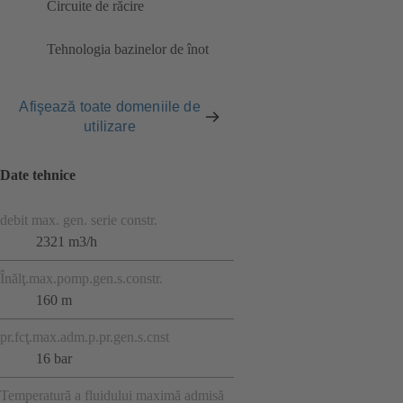
Circuite de răcire
Tehnologia bazinelor de înot
Afişează toate domeniile de
utilizare
Date tehnice
debit max. gen. serie constr.
2321 m3/h
Înălţ.max.pomp.gen.s.constr.
160 m
pr.fcţ.max.adm.p.pr.gen.s.cnst
16 bar
Temperatură a fluidului maximă admisă