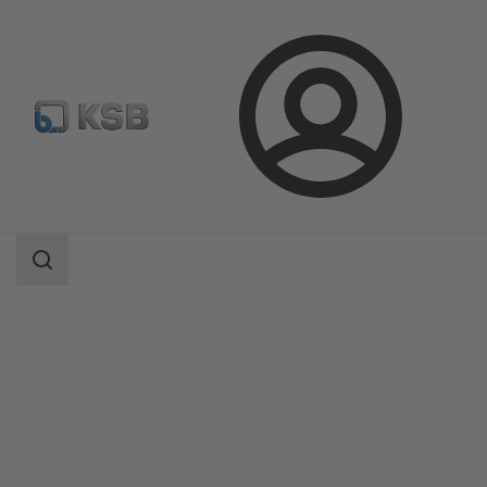
Conectare
Produse
Catalog produse
Etanorm/Etanorm MyFlow/Etanorm Pro
Domeniu
de
căutare
Domeniu
de
căutare