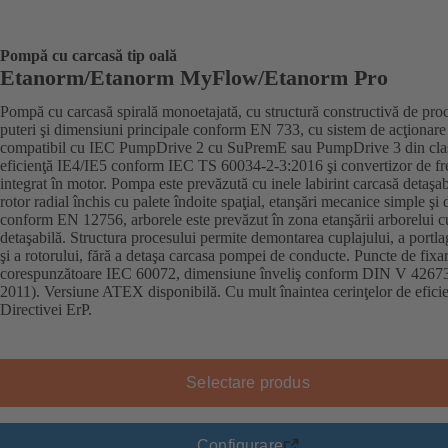
Pompă cu carcasă tip oală
Etanorm/Etanorm MyFlow/Etanorm Pro
Pompă cu carcasă spirală monoetajată, cu structură constructivă de pro
puteri şi dimensiuni principale conform EN 733, cu sistem de acţionare
compatibil cu IEC PumpDrive 2 cu SuPremE sau PumpDrive 3 din cla
eficienţă IE4/IE5 conform IEC TS 60034-2-3:2016 şi convertizor de fr
integrat în motor. Pompa este prevăzută cu inele labirint carcasă detaşab
rotor radial închis cu palete îndoite spaţial, etanşări mecanice simple şi
conform EN 12756, arborele este prevăzut în zona etanşării arborelui 
detaşabilă. Structura procesului permite demontarea cuplajului, a portla
şi a rotorului, fără a detaşa carcasa pompei de conducte. Puncte de fixa
corespunzătoare IEC 60072, dimensiune înveliş conform DIN V 42673
2011). Versiune ATEX disponibilă. Cu mult înaintea cerinţelor de eficie
Directivei ErP.
Selectare produs
Configurare