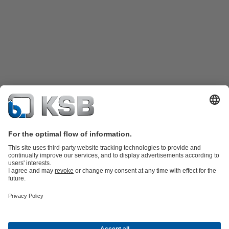
Catalog produse
Piese de schimb
Servicii tehnice
Coș de
cumpărături
Software şi Know-How
Apă Uzată
Apă
Industrie generală
Construcții
Domeniul energetic