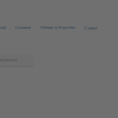
cații
Compania
Software şi Know-How
Contact