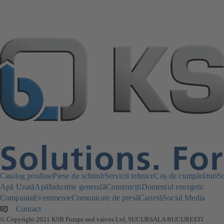
Catalog produse
Piese de schimb
Servicii tehnice
Coș de cumpărături
S
Apă Uzată
Apă
Industrie generală
Construcții
Domeniul energetic
Compania
Evenimente
Comunicate de presă
Carieră
Social Media
Contact
© Copyright 2021 KSB Pumps and valves Ltd, SUCURSALA BUCURESTI