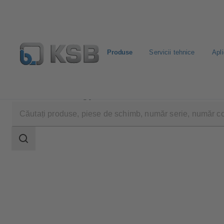
Produse
Servicii tehnice
Apli
Produse
Catalog produse
Calio Pro Plus
Domeniu
de
căutare
Domeniu
de
căutare