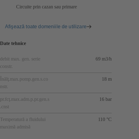
Circuite prin cazan sau primare
Afişează toate domeniile de utilizare
Date tehnice
debit max. gen. serie
69 m3/h
constr.
Înălţ.max.pomp.gen.s.co
18 m
nstr.
pr.fcţ.max.adm.p.pr.gen.s
16 bar
.cnst
Temperatură a fluidului
110 °C
maximă admisă