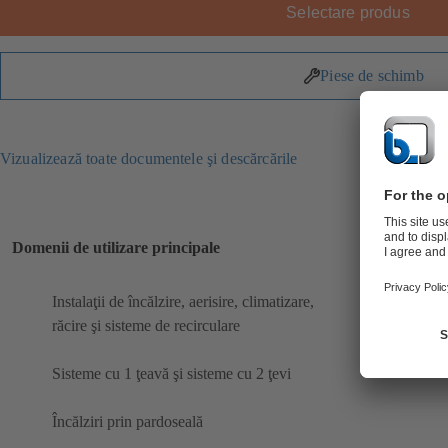
Selectare produs
Piese de schimb
Vizualizează toate documentele şi descărcările
Domenii de utilizare principale
Instalaţii de încălzire, aerisire, climatizare,
răcire şi sisteme de recirculare
Sisteme cu 1 ţeavă şi sisteme cu 2 ţevi
Încălziri prin pardoseală