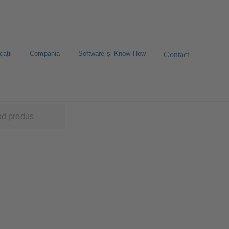
cații
Compania
Software şi Know-How
Contact