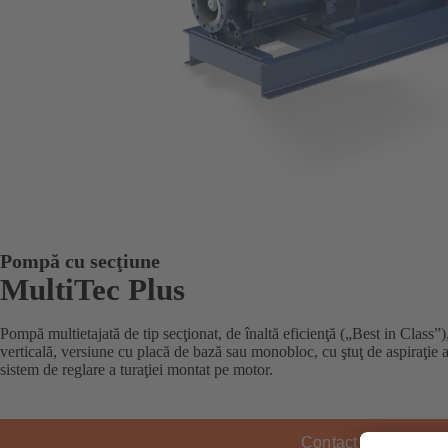
Pompă cu secţiune
MultiTec Plus
Pompă multietajată de tip secţionat, de înaltă eficienţă („Best in Class”
verticală, versiune cu placă de bază sau monobloc, cu ştuţ de aspiraţie ax
sistem de reglare a turaţiei montat pe motor.
Contact KSB