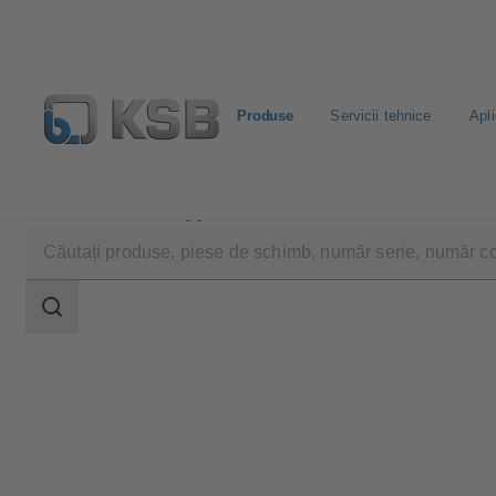
Produse
Servicii tehnice
Apli
Produse
Catalog produse
MultiTec Plus
Domeniu
de
căutare
Domeniu
de
căutare