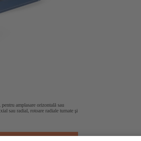
), pentru amplasare orizontală sau
ial sau radial, rotoare radiale turnate şi