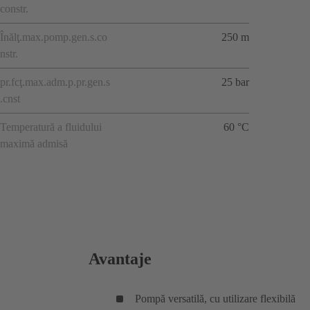
constr.
Înălţ.max.pomp.gen.s.co
250 m
nstr.
pr.fcţ.max.adm.p.pr.gen.s
25 bar
.cnst
Temperatură a fluidului
60 °C
maximă admisă
Avantaje
Pompă versatilă, cu utilizare flexibilă