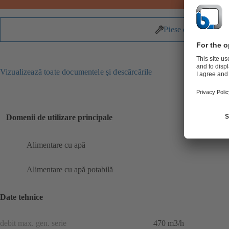
Piese de schimb
Vizualizează toate documentele şi descărcările
Domenii de utilizare principale
Alimentare cu apă
Alimentare cu apă potabilă
Date tehnice
debit max. gen. serie
470 m3/h