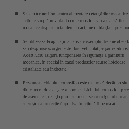
Sistem termosifon pentru alimentarea etanşărilor mecanice
acţiune simplă în varianta cu termosifon sau a etanşărilor
mecanice dispuse în tandem cu acţiune dublă (fără presiun
Se utilizează la aplicaţii la care, de exemplu, trebuie absorb
sau desprinse scurgerile de fluid vehiculat pe partea atmosf
Acest lucru asigură funcţionarea în siguranţă a garniturii
mecanice, în special în cazul produselor scurse lipicioase,
cristalizate sau îngheţate.
Presiunea lichidului termosifon este mai mică decât presiu
din camera de etanşare a pompei. Lichidul termosifon prev
de asemenea, reacţia produselor scurse cu oxigenul din aer
serveşte ca protecţie împotriva funcţionării pe uscat.