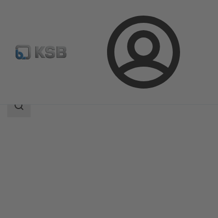
Conectare
Produse
Catalog produse
KWT51
Domeniu
de
căutare
Domeniu
de
căutare