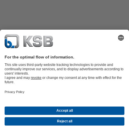
Catalog produse
Piese de schimb
Servicii tehnice
Coș de
cumpărături
Software şi Know-How
Apă Uzată
Apă
Industrie generală
Construcții
Domeniul energetic
Compania
Evenimente
Comunicate de presă
Carieră
Social Media
Contact