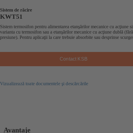
Sistem de răcire
KWT51
Sistem termosifon pentru alimentarea etanşărilor mecanice cu acţiune s
varianta cu termosifon sau a etanşărilor mecanice cu acţiune dublă (fără
presiune). Pentru aplicaţii la care trebuie absorbite sau desprinse scurger
Contact KSB
Vizualizează toate documentele şi descărcările
Avantaje