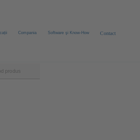
cații
Compania
Software şi Know-How
Contact