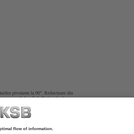
urilor pivotante la 90°. Reductoare din
are cu roată de mână. Opţional: alte