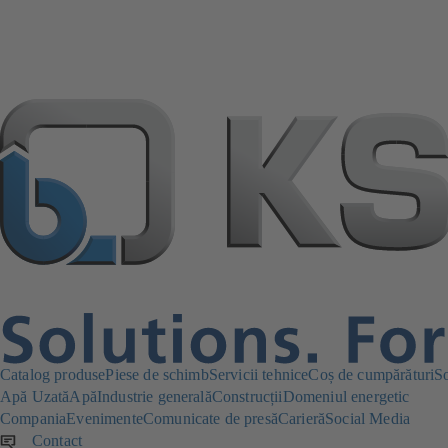
Catalog produse
Piese de schimb
Servicii tehnice
Coș de cumpărături
S
Apă Uzată
Apă
Industrie generală
Construcții
Domeniul energetic
Compania
Evenimente
Comunicate de presă
Carieră
Social Media
Contact