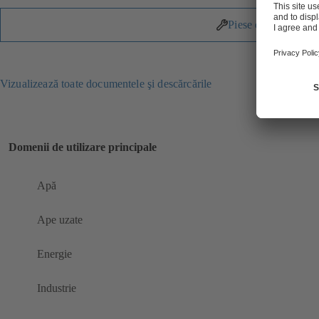
Piese de schimb
Vizualizează toate documentele şi descărcările
Domenii de utilizare principale
Apă
Ape uzate
Energie
Industrie