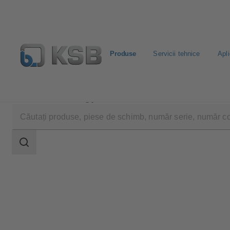
Produse
Servicii tehnice
Apli
Produse
Catalog produse
MC
Domeniu
de
căutare
Domeniu
de
căutare