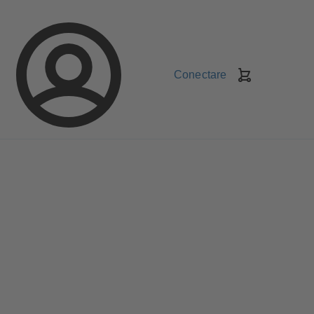
Conectare
Coş
de
cumpărături