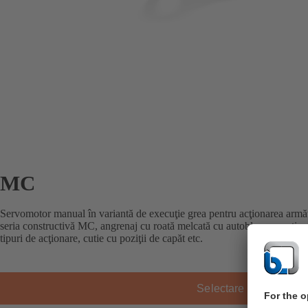
MC
Servomotor manual în variantă de execuţie grea pentru acţionarea armăt
seria constructivă MC, angrenaj cu roată melcată cu autoblocare, acţion
tipuri de acţionare, cutie cu poziţii de capăt etc.
Selectare produs