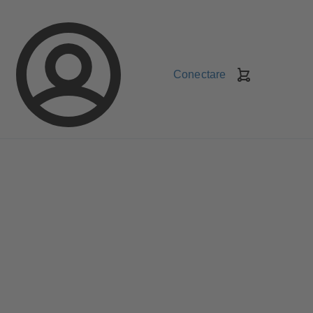
Conectare
Coş
de
cumpărături