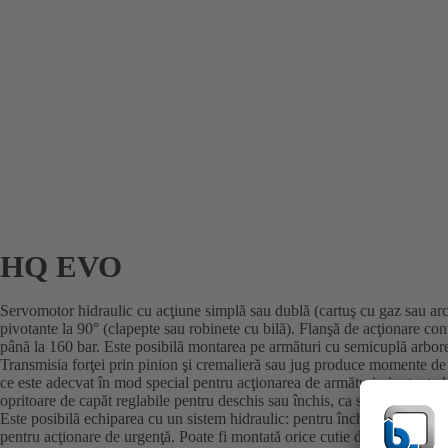
HQ EVO
Servomotor hidraulic cu acţiune simplă sau dublă (cartuş cu gaz sau ar
pivotante la 90° (clapepte sau robinete cu bilă). Flanşă de acţionare 
până la 160 bar. Este posibilă montarea pe armături cu semicuplă arbore
Transmisia forţei prin pinion şi cremalieră sau jug produce momente d
ce este adecvat în mod special pentru acţionarea de armături pivotante la
opritoare de capăt reglabile pentru deschis sau închis, ca standard. Opţ
Este posibilă echiparea cu un sistem hidraulic: pentru închidere, ca bl
pentru acţionare de urgenţă. Poate fi montată orice cutie de întrerupător