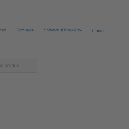
cații
Compania
Software şi Know-How
Contact