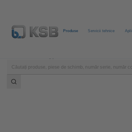
Produse
Servicii tehnice
Apli
Produse
Catalog produse
HQ EVO
Domeniu
de
căutare
Domeniu
de
căutare