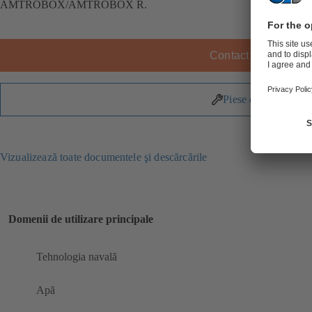
AMTROBOX/AMTROBOX R.
Contact KSB
Piese de schimb
Vizualizează toate documentele şi descărcările
Domenii de utilizare principale
Tehnologia navală
Apă