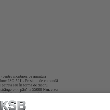
c) pentru montarea pe armături
conform ISO 5211. Presiune de comandă
 pătrată sau în formă de diedru.
e strângere de până la 55000 Nm, ceea
 90°. Cu indicator vizual de poziţie şi
ional cu acţionare manuală de urgenţă.
oc de siguranţă, bloc ESD, ca bypass
 de capăt din seria constructivă