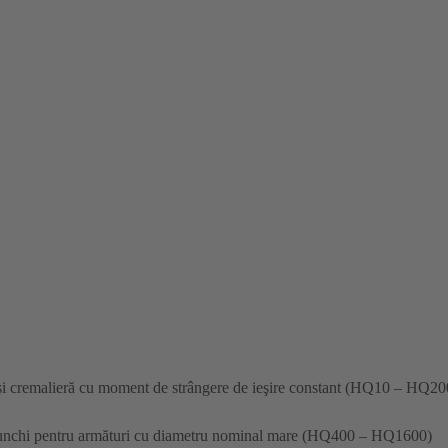
n şi cremalieră cu moment de strângere de ieşire constant (HQ10 – HQ20
unchi pentru armături cu diametru nominal mare (HQ400 – HQ1600)