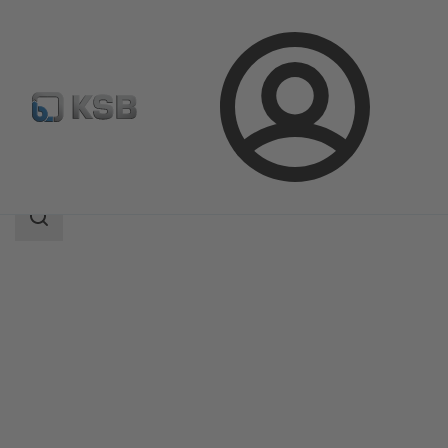
Login
Produkty
Katalog produktów
CalioTherm S
Zakres
wyszukiwania
Zakres
wyszukiwania