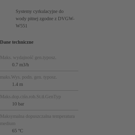
Systemy cyrkulacyjne do
wody pitnej zgodne z DVGW-
W551
Dane techniczne
Maks. wydajność gen.typosz.
0.7 m3/h
maks.Wys. podn. gen. typosz.
1.4 m
Maks.dop.ciśn.rob.St.tł.GenTyp
10 bar
Maksymalna dopuszczalna temperatura
medium
65 °C