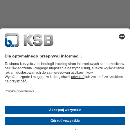
Katalog produktów
Części zamienne
Usługi /
Serwis
Koszyk
Oprogramowanie i know-how
Woda brudna i ścieki
Woda
Przemysł Ogólny
Technika
instalacyjna
Energetyka
O firmie
Wydarzenia
Aktualności
Career opportunities at KSB
Media
społecznościowe
© KSB SE & Co. KGaA