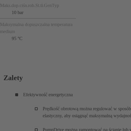
Maks.dop.ciśn.rob.St.tł.GenTyp
10 bar
Maksymalna dopuszczalna temperatura
medium
95 °C
Zalety
Efektywność energetyczna
Prędkość obrotową można regulować w sposób
elastyczny, aby osiągnąć maksymalną wydajnoś
PumpDrive można zamontować na ścianie lub 