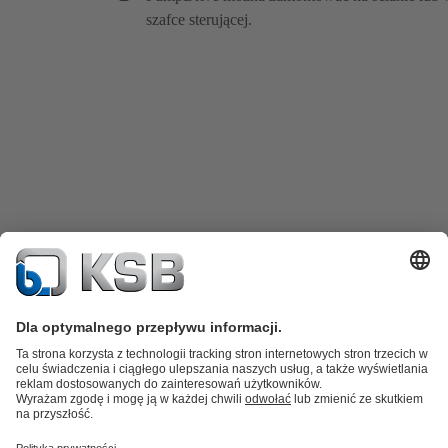
szafce sterującej.
Katalog produktów
Części zamienne
Usługi /