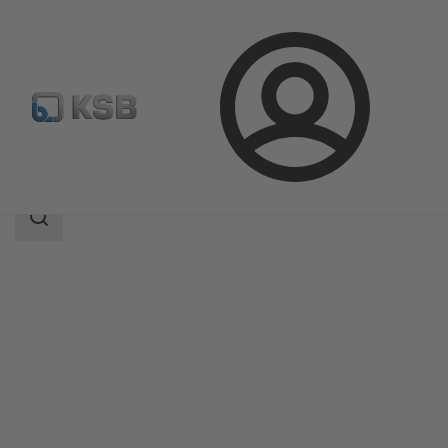
Login
Produkty
Katalog produktów
Etanorm V
Zakres
wyszukiwania
Zakres
wyszukiwania