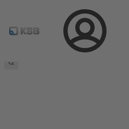
Login
Produkty
Katalog produktów
MHD
Zakres
wyszukiwania
Zakres
wyszukiwania