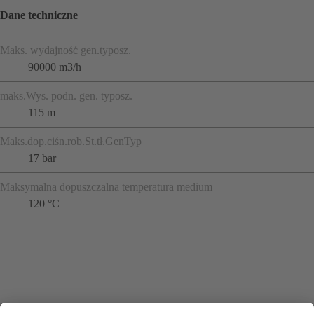
Dane techniczne
Maks. wydajność gen.typosz.
90000 m3/h
maks.Wys. podn. gen. typosz.
115 m
Maks.dop.ciśn.rob.St.tł.GenTyp
17 bar
Maksymalna dopuszczalna temperatura medium
120 °C