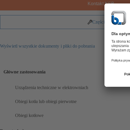
Kontakt KSB
Części zamienne
Wyświetl wszystkie dokumenty i pliki do pobrania
Główne zastosowania
Urządzenia techniczne w elektrowniach
Obiegi kotła lub obiegi pierwotne
Obiegi kotłowe