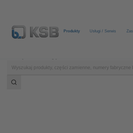
Produkty
Usługi / Serwis
Zas
Produkty
Katalog produktów
LUVA
Zakres
wyszukiwania
Zakres
wyszukiwania