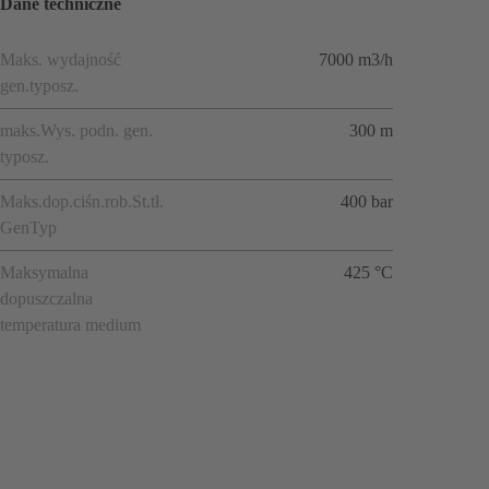
Dane techniczne
Maks. wydajność
7000 m3/h
gen.typosz.
maks.Wys. podn. gen.
300 m
typosz.
Maks.dop.ciśn.rob.St.tł.
400 bar
GenTyp
Maksymalna
425 °C
dopuszczalna
temperatura medium