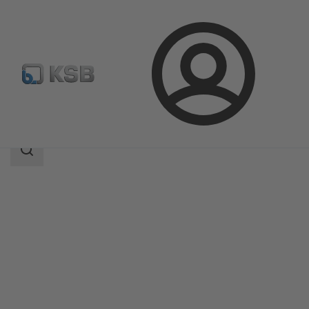
Login
Produkty
Katalog produktów
ILN
Zakres
wyszukiwania
Zakres
wyszukiwania