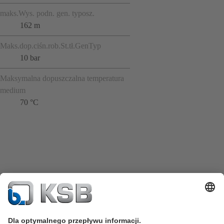
maks.Wys. podn. gen. typosz.
162 m
Maks.dop.ciśn.rob.St.tł.GenTyp
10 bar
Maksymalna dopuszczalna temperatura
medium
70 °C