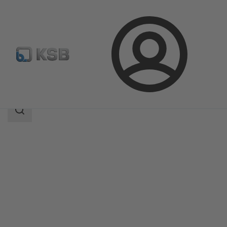
Login
Produkty
Katalog produktów
Calio-Therm NC
Zakres
wyszukiwania
Zakres
wyszukiwania