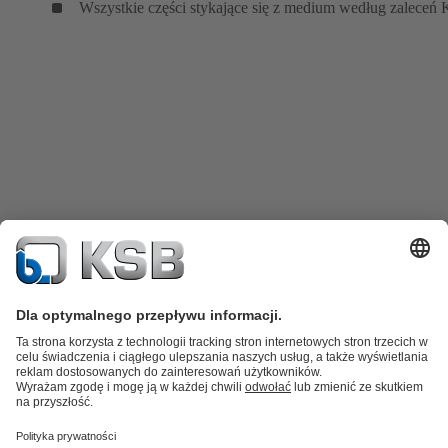
Wszystkie części stykające się z medium według zalece
Katalog produktów
Części zamienne
Usługi /