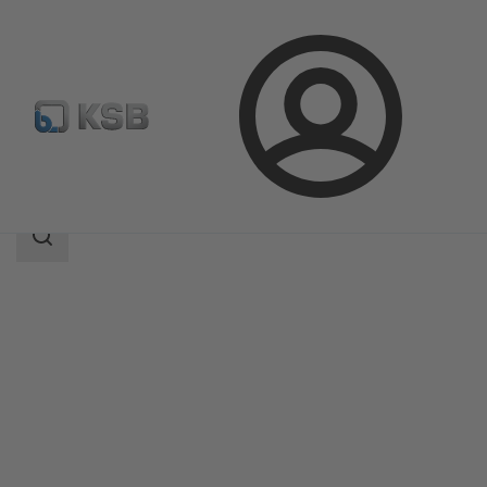
Login
Produkty
Katalog produktów
AmaPorter
Zakres
wyszukiwania
Zakres
wyszukiwania