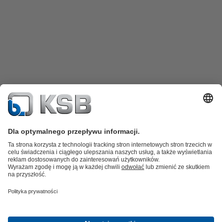
Katalog produktów
Części zamienne
Usługi /
Serwis
Koszyk
Oprogramowanie i know-how
Woda brudna i ścieki
Woda
Przemysł Ogólny
Technika