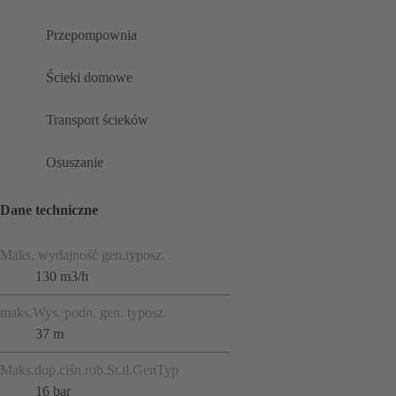
Przepompownia
Ścieki domowe
Transport ścieków
Osuszanie
Dane techniczne
Maks. wydajność gen.typosz.
130 m3/h
maks.Wys. podn. gen. typosz.
37 m
Maks.dop.ciśn.rob.St.tł.GenTyp
16 bar