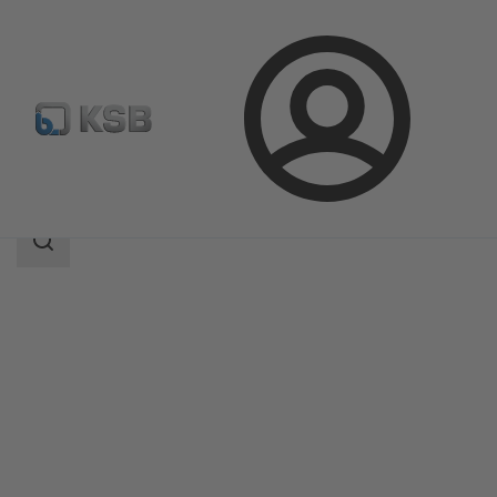
Login
Produkty
Katalog produktów
CHTD
Zakres
wyszukiwania
Zakres
wyszukiwania