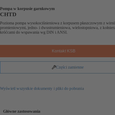
Pompa w korpusie garnkowym
CHTD
Pozioma pompa wysokociśnieniowa z korpusem płaszczowym z wirn
promieniowymi, jedno- i dwustrumieniowa, wielostopniowa, z kołnier
króćcami do wspawania wg DIN i ANSI.
Kontakt KSB
Części zamienne
Wyświetl wszystkie dokumenty i pliki do pobrania
Główne zastosowania