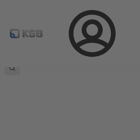
Login
Produkty
Katalog produktów
UPA 300 / UPA S 300
Zakres
wyszukiwania
Zakres
wyszukiwania