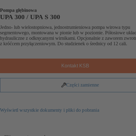
Pompa głębinowa
UPA 300 / UPA S 300
Jedno- lub wielostopniowa, jednostrumieniowa pompa wirowa typu
segmentowego, montowana w pionie lub w poziomie. Półosiowe ukła
hydrauliczne z odkręcanymi wirnikami. Opcjonalnie z zaworem zwrot
z króćcem przyłączeniowym. Do studzienek o średnicy od 12 cali.
Kontakt KSB
Części zamienne
Wyświetl wszystkie dokumenty i pliki do pobrania