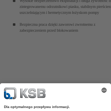
Wysokie bezpieczeństwo eksploatacji i długa żywotność d
zintegrowanemu odrzutnikowi piasku, stabilnym pierście
uszczelniającym i hermetycznym łożyskom pompy
Bezpieczna praca dzięki zaworowi zwrotnemu z
zabezpieczeniem przed blokowaniem